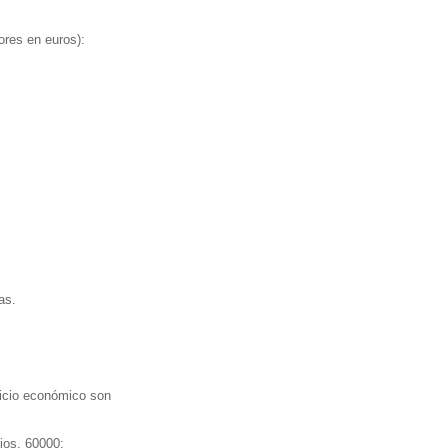
ores en euros):
as.
cicio económico son
ios, 60000;