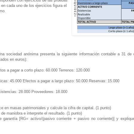
esponden con ejercicios de las pruebas
n cada uno de los ejercicios figura el
smo.
na sociedad anónima presenta la siguiente información contable a 31 de 
sados en euros):
ctos a pagar a corto plazo: 60.000 Terrenos: 120.000
́ticas: 45.000 Efectos a pagar a largo plazo: 50.000 Reservas: 15.000
istencias: 28.000 Proveedores: 18.000
ce en masas patrimoniales y calcule la cifra de capital. (1 punto)
 de maniobra e interprete el resultado. (1 punto)
e garantía [RG= activo/(pasivo corriente + pasivo no corriente)] y expliqu