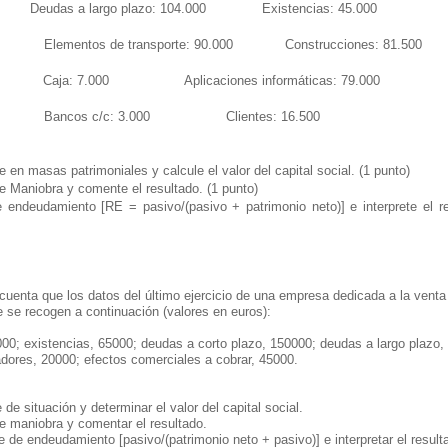
 Deudas a largo plazo: 104.000 Existencias: 45.000
000 Elementos de transporte: 90.000 Construcciones: 81.500
00 Caja: 7.000 Aplicaciones informáticas: 79.000
3.000 Bancos c/c: 3.000 Clientes: 16.500
e en masas patrimoniales y calcule el valor del capital social. (1 punto)
e Maniobra y comente el resultado. (1 punto)
de endeudamiento [RE = pasivo/(pasivo + patrimonio neto)] e interprete el re
uenta que los datos del último ejercicio de una empresa dedicada a la vent
 se recogen a continuación (valores en euros):
00; existencias, 65000; deudas a corto plazo, 150000; deudas a largo plazo,
dores, 20000; efectos comerciales a cobrar, 45000.
 de situación y determinar el valor del capital social.
de maniobra y comentar el resultado.
te de endeudamiento [pasivo/(patrimonio neto + pasivo)] e interpretar el result