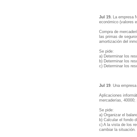
Jul 19.
La empresa Nad
económico (valores e
Compra de mercadería
las primas de seguro
amortización del inmo
Se pide:
a) Determinar los res
b) Determinar los res
c) Determinar los res
Jul 19
. Una empresa 
Aplicaciones informát
mercaderías, 40000; 
Se pide:
a) Organizar el balan
b) Calcular el fondo 
c) A la vista de los r
cambiar la situación.