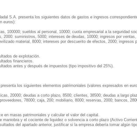
al S.A. presenta los siguientes datos de gastos e ingresos correspondientes
n euros):
s, 100000; sueldos al personal, 10000; cuota empresarial a la seguridad soc
s, 2000: suministros, 5000; intereses de deudas, 10000; ingresos por ventas,
vilizado material, 8000; intereses por descuento de efectos, 2000; ingresos 
ultados de explotación.
ultados financieros.
ultados antes y después de impuestos (tipo impositivo del 25%).
presenta los siguientes elementos patrimoniales (valores expresados en euro
icas, 20000; deudas a corto plazo, 8500; clientes, 38500; deudas a largo pla
proveedores, 78000; caja, 200; mobiliario, 8000; reservas, 2000; bancos, 280
ce en masas patrimoniales y calcular el valor del capital.
de maniobra y el cociente de liquidez o solvencia a corto plazo (Activo Corrien
esultados del apartado anterior, justificar si la empresa debería tomar algún t