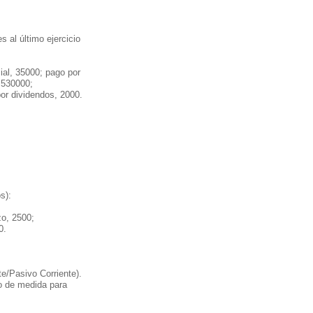
 al último ejercicio
ial, 35000; pago por
 530000;
por dividendos, 2000.
s):
zo, 2500;
0.
te/Pasivo Corriente).
ipo de medida para