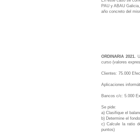
En este caso se corr
PAU y ABAU Galicia, e
año concreto del mi
ORDINARIA 2021.
U
curso (valores expre
Clientes: 75.000 Efe
Aplicaciones informa
Bancos c/c: 5.000 Ex
Se pide:
a) Clasifique el balan
b) Determine el fondo
c) Calcule la ratio d
puntos)