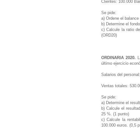
Clientes: 100.000 B
Se pide:
a) Ordene el balance 
b) Determine el fondo
c) Calcule la ratio 
(ORD20)
ORDINARIA 2020.
La
último ejercicio eco
Salarios del person
Ventas totales: 53
Se pide:
a) Determine el resul
b) Calcule el resulta
25 %. (1 punto)
c) Calcule la rentab
100.000 euros. (0,5 