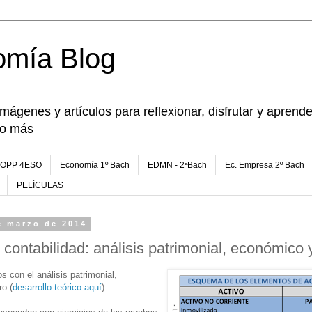
omía Blog
imágenes y artículos para reflexionar, disfrutar y apren
go más
FOPP 4ESO
Economía 1º Bach
EDMN - 2ªBach
Ec. Empresa 2º Bach
PELÍCULAS
e marzo de 2014
 contabilidad: análisis patrimonial, económico 
s con el análisis patrimonial,
ro (
desarrollo teórico aquí
).