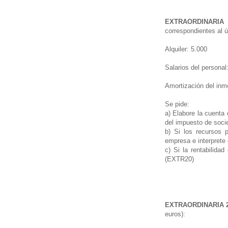
EXTRAORDINARIA 
correspondientes al ú
Alquiler: 5.000 I
Salarios del perso
Amortización del 
Se pide:
a) Elabore la cuenta 
del impuesto de soci
b) Si los recursos 
empresa e interprete 
c) Si la rentabilida
(EXTR20)
EXTRAORDINARIA 2
euros):