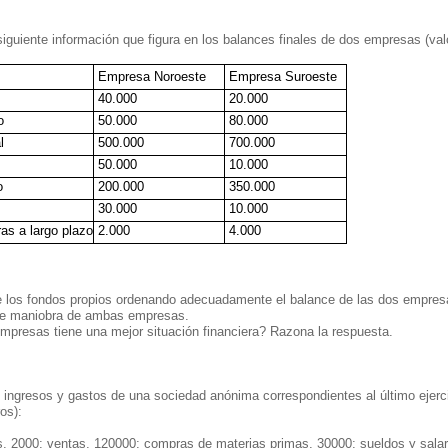
siguiente información que figura en los balances finales de dos empresas (val
Empresa Noroeste
Empresa Suroeste
40.000
20.000
o
50.000
80.000
l
500.000
700.000
50.000
10.000
o
200.000
350.000
30.000
10.000
ras a largo plazo
2.000
4.000
 de los fondos propios ordenando adecuadamente el balance de las dos empres
 de maniobra de ambas empresas.
empresas tiene una mejor situación financiera? Razona la respuesta.
 ingresos y gastos de una sociedad anónima correspondientes al último ejer
os):
s, 2000; ventas, 120000; compras de materias primas, 30000; sueldos y salar