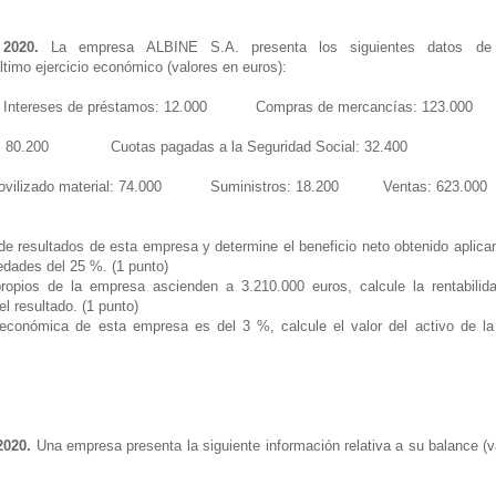
2020.
La empresa ALBINE S.A. presenta los siguientes datos de 
ltimo ejercicio económico (valores en euros):
ntereses de préstamos: 12.000 Compras de mercancías: 123.000
nal: 80.200 Cuotas pagadas a la Seguridad Social: 32.400
inmovilizado material: 74.000 Suministros: 18.200 Ventas: 623.000
de resultados de esta empresa y determine el beneficio neto obtenido aplica
edades del 25 %. (1 punto)
propios de la empresa ascienden a 3.210.000 euros, calcule la rentabilida
el resultado. (1 punto)
d económica de esta empresa es del 3 %, calcule el valor del activo de l
020.
Una empresa presenta la siguiente información relativa a su balance (