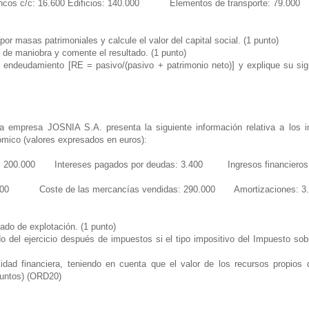
ancos c/c: 16.600 Edificios: 140.000 Elementos de transporte: 79.000
por masas patrimoniales y calcule el valor del capital social. (1 punto)
 de maniobra y comente el resultado. (1 punto)
de endeudamiento [RE = pasivo/(pasivo + patrimonio neto)] y explique su sign
 empresa JOSNIA S.A. presenta la siguiente información relativa a los i
nómico (valores expresados en euros):
al: 200.000 Intereses pagados por deudas: 3.400 Ingresos financieros
0.000 Coste de las mercancías vendidas: 290.000 Amortizaciones: 3
tado de explotación. (1 punto)
do del ejercicio después de impuestos si el tipo impositivo del Impuesto s
ilidad financiera, teniendo en cuenta que el valor de los recursos propio
puntos) (ORD20)