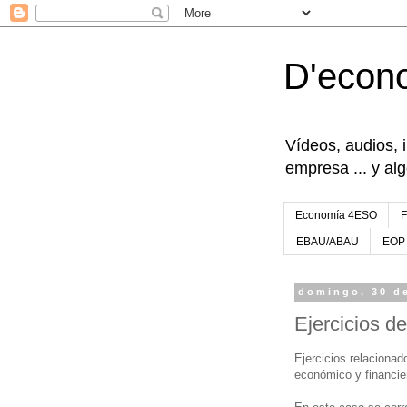
D'econ
Vídeos, audios, 
empresa ... y al
Economía 4ESO
EBAU/ABAU
EOP
domingo, 30 d
Ejercicios de
Ejercicios relacionado
económico y financie