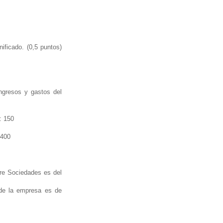
ificado. (0,5 puntos)
ngresos y gastos del
: 150
.400
obre Sociedades es del
s de la empresa es de