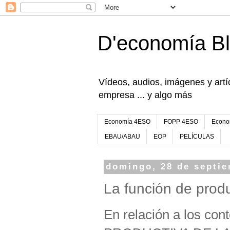
D'economía B
Vídeos, audios, imágenes y artíc
empresa ... y algo más
Economía 4ESO
FOPP 4ESO
Econo
EBAU/ABAU
EOP
PELÍCULAS
domingo, 28 de septi
La función de prod
En relación a los co