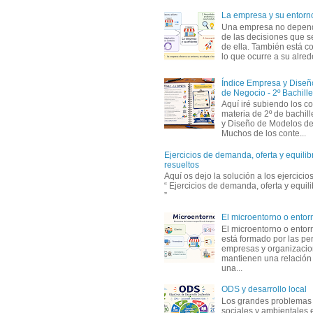
La empresa y su entorn
Una empresa no depen
de las decisiones que s
de ella. También está c
lo que ocurre a su alrede
Índice Empresa y Dise
de Negocio - 2º Bachille
Aquí iré subiendo los c
materia de 2º de bachil
y Diseño de Modelos de
Muchos de los conte...
Ejercicios de demanda, oferta y equili
resueltos
Aquí os dejo la solución a los ejercici
“ Ejercicios de demanda, oferta y equil
”
El microentorno o entor
El microentorno o entor
está formado por las pe
empresas y organizaci
mantienen una relación
una...
ODS y desarrollo local
Los grandes problemas
sociales y ambientales 