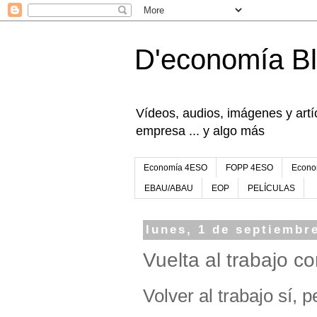
D'economía B
Vídeos, audios, imágenes y artíc
empresa ... y algo más
Economía 4ESO
FOPP 4ESO
Econo
EBAU/ABAU
EOP
PELÍCULAS
lunes, 1 de septiembr
Vuelta al trabajo c
Volver al trabajo sí, p