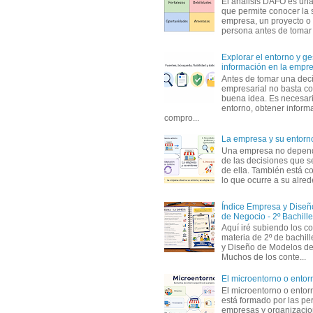
El análisis DAFO es un
que permite conocer la 
empresa, un proyecto o
persona antes de tomar d
Explorar el entorno y ge
información en la empr
Antes de tomar una dec
empresarial no basta co
buena idea. Es necesari
entorno, obtener informa
compro...
La empresa y su entorn
Una empresa no depen
de las decisiones que s
de ella. También está c
lo que ocurre a su alrede
Índice Empresa y Dise
de Negocio - 2º Bachille
Aquí iré subiendo los c
materia de 2º de bachil
y Diseño de Modelos de
Muchos de los conte...
El microentorno o entor
El microentorno o entor
está formado por las pe
empresas y organizaci