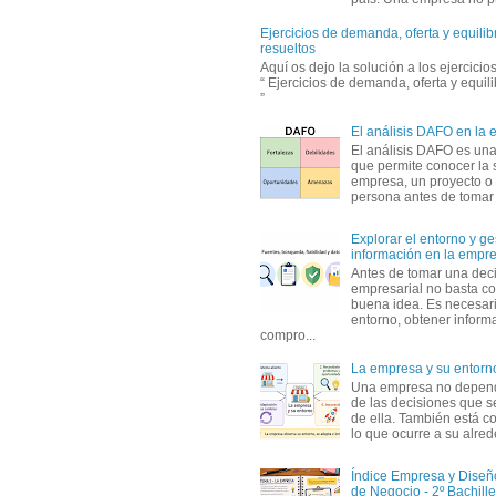
Ejercicios de demanda, oferta y equili
resueltos
Aquí os dejo la solución a los ejercici
“ Ejercicios de demanda, oferta y equil
”
El análisis DAFO en la
El análisis DAFO es un
que permite conocer la 
empresa, un proyecto o
persona antes de tomar d
Explorar el entorno y ge
información en la empr
Antes de tomar una dec
empresarial no basta co
buena idea. Es necesari
entorno, obtener informa
compro...
La empresa y su entorn
Una empresa no depen
de las decisiones que s
de ella. También está c
lo que ocurre a su alrede
Índice Empresa y Dise
de Negocio - 2º Bachille