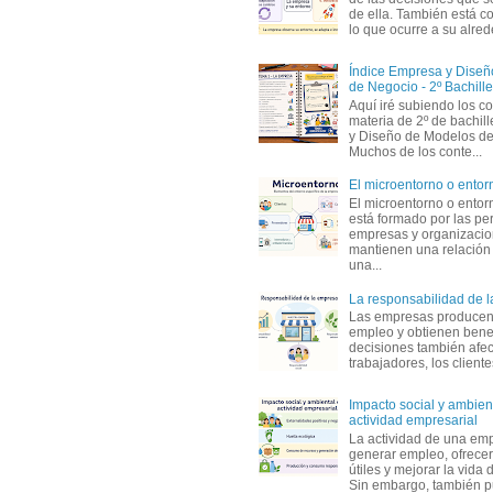
de ella. También está c
lo que ocurre a su alrede
Índice Empresa y Dise
de Negocio - 2º Bachille
Aquí iré subiendo los c
materia de 2º de bachil
y Diseño de Modelos de
Muchos de los conte...
El microentorno o entor
El microentorno o entor
está formado por las pe
empresas y organizaci
mantienen una relación
una...
La responsabilidad de 
Las empresas producen
empleo y obtienen benef
decisiones también afec
trabajadores, los clientes,
Impacto social y ambient
actividad empresarial
La actividad de una em
generar empleo, ofrecer
útiles y mejorar la vida 
Sin embargo, también p