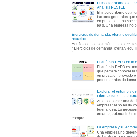
El macroentorno o entor
Análisis PESTEL
El macroentorno está fo
factores generales que 
empresas de una socie
país. Una empresa no pu
Ejercicios de demanda, oferta y equili
resueltos
Aquí os dejo la solución a los ejercici
“ Ejercicios de demanda, oferta y equil
”
El análisis DAFO en la
El análisis DAFO es un
que permite conocer la 
empresa, un proyecto o
persona antes de tomar d
Explorar el entorno y ge
información en la empr
Antes de tomar una dec
empresarial no basta co
buena idea. Es necesari
entorno, obtener informa
compro...
La empresa y su entorn
Una empresa no depen
de las decisiones que s