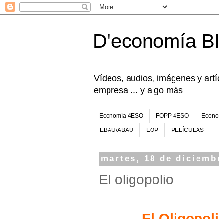
D'economía B
Vídeos, audios, imágenes y artíc
empresa ... y algo más
Economía 4ESO
FOPP 4ESO
Econo
EBAU/ABAU
EOP
PELÍCULAS
martes, 18 de diciemb
El oligopolio
El Oligopol