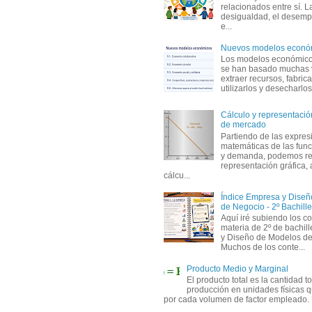
relacionados entre sí. L
desigualdad, el desemp
e...
Nuevos modelos econó
Los modelos económicos
se han basado muchas 
extraer recursos, fabric
utilizarlos y desecharlos
Cálculo y representación
de mercado
Partiendo de las expres
matemáticas de las func
y demanda, podemos rea
representación gráfica, 
cálcu...
Índice Empresa y Dise
de Negocio - 2º Bachille
Aquí iré subiendo los c
materia de 2º de bachil
y Diseño de Modelos de
Muchos de los conte...
Producto Medio y Marginal
El producto total es la cantidad to
producción en unidades físicas q
por cada volumen de factor empleado. 