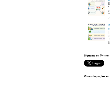
E
e
e
m
u
I
a
L
g
ú
S
Sígueme en Twitter
Vistas de página en 