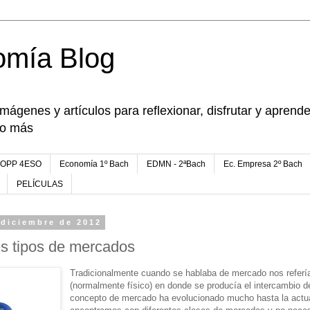
omía Blog
imágenes y artículos para reflexionar, disfrutar y apren
go más
FOPP 4ESO
Economía 1º Bach
EDMN - 2ªBach
Ec. Empresa 2º Bach
PELÍCULAS
 diciembre de 2012
es tipos de mercados
Tradicionalmente cuando se hablaba de mercado nos referí
(normalmente físico) en donde se producía el intercambio 
concepto de mercado ha evolucionado mucho hasta la actu