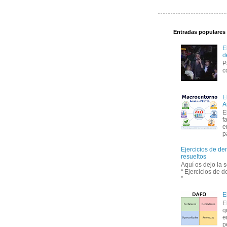
Entradas populares
E
d
P
c
E
A
E
f
e
p
Ejercicios de de
resueltos
Aquí os dejo la 
“ Ejercicios de 
”
E
E
q
e
p