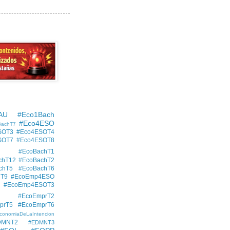
AU
#Eco1Bach
#Eco4ESO
BachT7
SOT3
#Eco4ESOT4
SOT7
#Eco4ESOT8
#EcoBachT1
chT12
#EcoBachT2
chT5
#EcoBachT6
hT9
#EcoEmp4ESO
#EcoEmp4ESOT3
#EcoEmprT2
prT5
#EcoEmprT6
conomiaDeLaIntencion
DMNT2
#EDMNT3