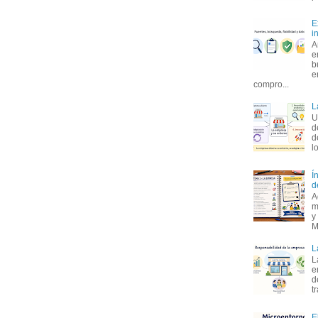
E
i
A
e
b
e
compro...
L
U
d
d
l
Í
d
A
m
y
M
L
L
e
d
t
E