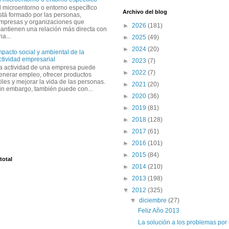
l microentorno o entorno específico
Archivo del blog
stá formado por las personas,
mpresas y organizaciones que
►
2026
(181)
antienen una relación más directa con
na...
►
2025
(49)
►
2024
(20)
mpacto social y ambiental de la
ctividad empresarial
►
2023
(7)
a actividad de una empresa puede
►
2022
(7)
enerar empleo, ofrecer productos
tiles y mejorar la vida de las personas.
►
2021
(20)
in embargo, también puede con...
►
2020
(36)
►
2019
(81)
►
2018
(128)
►
2017
(61)
►
2016
(101)
►
2015
(84)
total
►
2014
(210)
►
2013
(198)
▼
2012
(325)
▼
diciembre
(27)
Feliz Año 2013
La solución a los problemas por