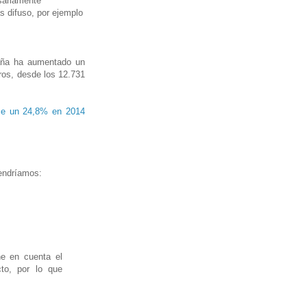
sariamente
s difuso, por ejemplo
paña ha aumentado un
ros, desde los 12.731
ece un 24,8% en 2014
tendríamos:
e en cuenta el
to, por lo que