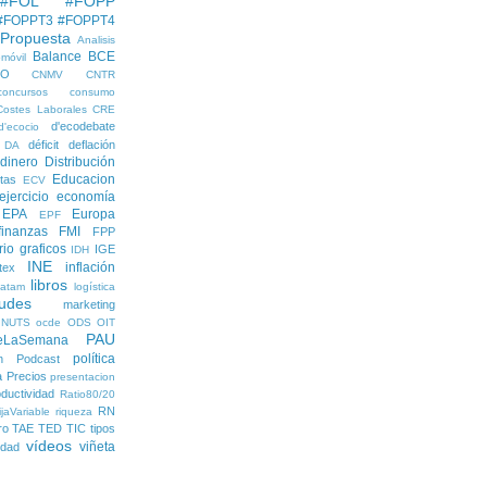
#FOL
#FOPP
#FOPPT3
#FOPPT4
 Propuesta
Analisis
Balance
BCE
móvil
EO
CNMV
CNTR
concursos
consumo
Costes Laborales
CRE
d'ecodebate
d'ecocio
déficit
deflación
DA
dinero
Distribución
Educacion
tas
ECV
ejercicio economía
EPA
Europa
EPF
finanzas
FMI
FPP
rio
graficos
IGE
IDH
INE
inflación
itex
libros
latam
logística
udes
marketing
NUTS
ocde
ODS
OIT
PAU
eLaSemana
política
n
Podcast
a
Precios
presentacion
ductividad
Ratio80/20
RN
jaVariable
riqueza
ro
TAE
TED
TIC
tipos
vídeos
viñeta
lidad