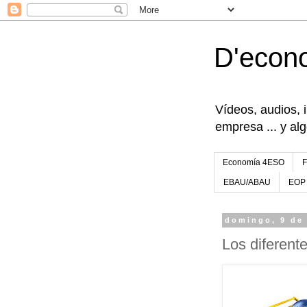
D'econ
Vídeos, audios, 
empresa ... y al
Economía 4ESO
EBAU/ABAU
EOP
domingo, 9 de
Los diferent