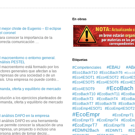
En obras
l mejor chiste de Eugenio – El eclipse
el coronel
ara conocer la importancia de la
orrecta comunicación …
l macroentorno o entorno general.
Etiquetas
nálisis PESTEL
#EBAU #AB
l macroentorno está formado por los
#Competenciales
actores generales que afectan a las
#Eco1BachT10
#Eco1BachT6
#Eco1
mpresas de una sociedad o de un
#Eco4ESOT1
#Eco4ESOT2
#Eco4E
aís. Una empresa no puede contro...
#Eco4ESOT5
#Eco4ESOT6
#Eco4E
#EcoBach
#Eco4ESOT9
manda, oferta y equilibrio de mercado
#EcoBachT10
#EcoBachT11
#EcoBa
solución a los ejercicios planteados de
#EcoBachT3
#EcoBachT4
#EcoBa
demanda, oferta y equilibrio de mercado
#EcoBachT7
#EcoBachT8
#EcoBac
#EcoEmp4ESOT1
#EcoEmp4ESOT2
#EcoEmpr
#EcoEmprT1
l análisis DAFO en la empresa
#EcoEmprT3
#EcoEmprT4
#EcoEm
l análisis DAFO es una herramienta
#EcoEmprT7
ue permite conocer la situación de una
#EcoEmprT8
#E
mpresa, un proyecto o incluso una
#EDMN2Bach
#EDMNT1
#E
ersona antes de tomar decisi...