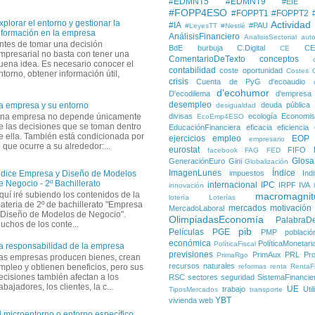
#EDMNT5
#EDMNT9
#EIE
#FOPP4ESO
#FOPPT1
#FOPPT2
xplorar el entorno y gestionar la
Actividad
#IA
#PAU
#LeyesTT
#Nestlé
nformación en la empresa
AnálisisFinanciero
AnalisisSectorial
auto
ntes de tomar una decisión
BdE
burbuja
C.Digital
C
CE
mpresarial no basta con tener una
ComentarioDeTexto
conceptos
uena idea. Es necesario conocer el
contabilidad
coste oportunidad
Costes
ntorno, obtener información útil,
crisis
Cuenta de PyG
d'ecoaudio
d'ecohumor
D'ecodilema
d'empresa
desempleo
deuda pública
a empresa y su entorno
desigualdad
divisas
ecología
Economis
na empresa no depende únicamente
EcoEmp4ESO
e las decisiones que se toman dentro
EducaciónFinanciera
eficacia
eficiencia
e ella. También está condicionada por
ejercicios
empleo
EOP
empresario
o que ocurre a su alrededor:...
eurostat
FIFO
facebook
FAG
FED
Glosa
GeneraciónEuro
Gini
Globalización
ImagenLunes
Índice
impuestos
Ind
ndice Empresa y Diseño de Modelos
e Negocio - 2º Bachillerato
internacional
IPC
IRPF
IVA
innovación
quí iré subiendo los contenidos de la
macromagnit
lotería
Loterías
ateria de 2º de bachillerato "Empresa
mercados
motivación
MercadoLaboral
 Diseño de Modelos de Negocio".
OlimpiadasEconomía
PalabraD
uchos de los conte...
pib
Películas
PGE
PMP
població
económica
PolíticaMonetari
PolíticaFiscal
a responsabilidad de la empresa
previsiones
PrimAux
PRL
Pro
PrimaRgo
as empresas producen bienes, crean
recursos naturales
reformas
renta
RentaFi
mpleo y obtienen beneficios, pero sus
ecisiones también afectan a los
RSC
sectores
seguridad
SistemaFinancie
rabajadores, los clientes, la c...
UE
trabajo
Uti
TiposMercados
transporte
YBT
vivienda
web
l microentorno o entorno específico