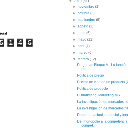
▼
2019
(81)
►
noviembre
(2)
►
octubre
(3)
►
septiembre
(9)
►
agosto
(2)
►
junio
(6)
total
►
mayo
(22)
5
1
4
6
►
abril
(7)
►
marzo
(6)
▼
febrero
(12)
Preguntas Bloque V - La función
em...
Política de precio
El ciclo de vida de un producto 
Política de producto
El marketing. Marketing-mix
La investigación de mercados: t
La investigación de mercados: f
Demanda actual, potencial y ten
Del monopolio a la competencia p
compet...