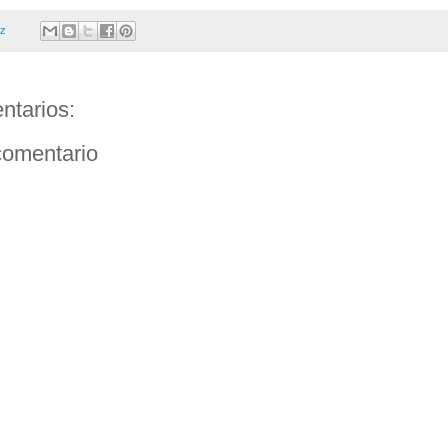
ez
ntarios:
comentario