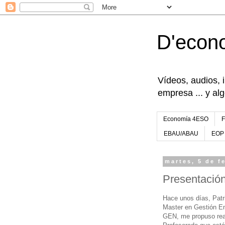
D'econ
Vídeos, audios, 
empresa ... y al
Economía 4ESO
EBAU/ABAU
EOP
martes, 5 de f
Presentación
Hace unos días, Patr
Master en Gestión Em
GEN, me propuso reali