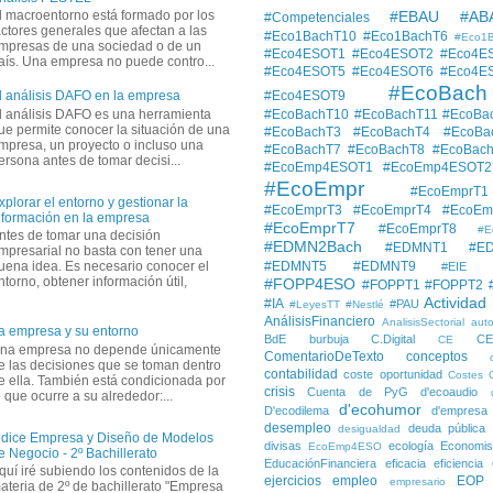
#EBAU #AB
l macroentorno está formado por los
#Competenciales
actores generales que afectan a las
#Eco1BachT10
#Eco1BachT6
#Eco1
mpresas de una sociedad o de un
#Eco4ESOT1
#Eco4ESOT2
#Eco4E
aís. Una empresa no puede contro...
#Eco4ESOT5
#Eco4ESOT6
#Eco4E
#EcoBach
#Eco4ESOT9
l análisis DAFO en la empresa
l análisis DAFO es una herramienta
#EcoBachT10
#EcoBachT11
#EcoBa
ue permite conocer la situación de una
#EcoBachT3
#EcoBachT4
#EcoBa
mpresa, un proyecto o incluso una
#EcoBachT7
#EcoBachT8
#EcoBac
ersona antes de tomar decisi...
#EcoEmp4ESOT1
#EcoEmp4ESOT2
#EcoEmpr
#EcoEmprT1
xplorar el entorno y gestionar la
#EcoEmprT3
#EcoEmprT4
#EcoEm
nformación en la empresa
#EcoEmprT7
#EcoEmprT8
#E
ntes de tomar una decisión
#EDMN2Bach
#EDMNT1
#E
mpresarial no basta con tener una
#EDMNT5
#EDMNT9
uena idea. Es necesario conocer el
#EIE
ntorno, obtener información útil,
#FOPP4ESO
#FOPPT1
#FOPPT2
Actividad
#IA
#PAU
#LeyesTT
#Nestlé
AnálisisFinanciero
AnalisisSectorial
auto
a empresa y su entorno
BdE
burbuja
C.Digital
C
CE
na empresa no depende únicamente
ComentarioDeTexto
conceptos
e las decisiones que se toman dentro
contabilidad
coste oportunidad
Costes
e ella. También está condicionada por
crisis
Cuenta de PyG
d'ecoaudio
o que ocurre a su alrededor:...
d'ecohumor
D'ecodilema
d'empresa
desempleo
deuda pública
desigualdad
ndice Empresa y Diseño de Modelos
divisas
ecología
Economis
EcoEmp4ESO
e Negocio - 2º Bachillerato
EducaciónFinanciera
eficacia
eficiencia
quí iré subiendo los contenidos de la
ejercicios
empleo
EOP
empresario
ateria de 2º de bachillerato "Empresa