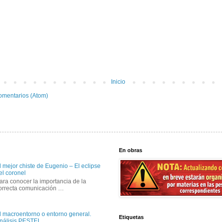
Inicio
omentarios (Atom)
En obras
l mejor chiste de Eugenio – El eclipse
el coronel
ara conocer la importancia de la
orrecta comunicación …
l macroentorno o entorno general.
Etiquetas
nálisis PESTEL