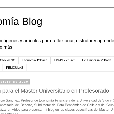
omía Blog
imágenes y artículos para reflexionar, disfrutar y apren
go más
FOPP 4ESO
Economía 1º Bach
EDMN - 2ªBach
Ec. Empresa 2º Bach
PELÍCULAS
ebrero de 2019
 para el Master Universitario en Profesorado
icio Sanchez, Profesor de Economía Financiera de la Universidad de Vigo y 
presarial del Deporte, Subdirector del Foro Económico de Galicia y del Grup
zar un vídeo para presentar mi blog en las clases específicas del Master Uni