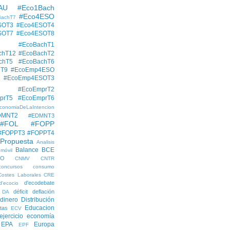
AU
#Eco1Bach
#Eco4ESO
BachT7
SOT3
#Eco4ESOT4
SOT7
#Eco4ESOT8
#EcoBachT1
chT12
#EcoBachT2
chT5
#EcoBachT6
hT9
#EcoEmp4ESO
#EcoEmp4ESOT3
#EcoEmprT2
prT5
#EcoEmprT6
conomiaDeLaIntencion
DMNT2
#EDMNT3
#FOL
#FOPP
#FOPPT3
#FOPPT4
 Propuesta
Analisis
Balance
BCE
móvil
EO
CNMV
CNTR
concursos
consumo
Costes Laborales
CRE
d'ecodebate
d'ecocio
déficit
deflación
DA
dinero
Distribución
Educacion
tas
ECV
ejercicio economía
EPA
Europa
EPF