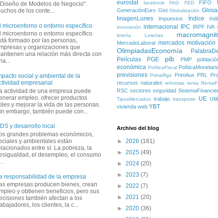
eurostat
FIFO
facebook
FAG
FED
 Diseño de Modelos de Negocio".
Glosa
GeneraciónEuro
Gini
uchos de los conte...
Globalización
ImagenLunes
Índice
impuestos
Ind
l microentorno o entorno específico
internacional
IPC
IRPF
IVA
innovación
l microentorno o entorno específico
macromagnit
lotería
Loterías
stá formado por las personas,
mercados
motivación
MercadoLaboral
mpresas y organizaciones que
OlimpiadasEconomía
PalabraD
antienen una relación más directa con
pib
Películas
PGE
PMP
població
na...
económica
PolíticaMonetari
PolíticaFiscal
previsiones
PrimAux
PRL
Pro
PrimaRgo
mpacto social y ambiental de la
ctividad empresarial
recursos naturales
reformas
renta
RentaFi
a actividad de una empresa puede
RSC
sectores
seguridad
SistemaFinancie
enerar empleo, ofrecer productos
UE
trabajo
Uti
TiposMercados
transporte
tiles y mejorar la vida de las personas.
YBT
vivienda
web
in embargo, también puede con...
DS y desarrollo local
Archivo del blog
os grandes problemas económicos,
ociales y ambientales están
►
2026
(181)
elacionados entre sí. La pobreza, la
►
2025
(49)
esigualdad, el desempleo, el consumo
..
►
2024
(20)
►
2023
(7)
a responsabilidad de la empresa
as empresas producen bienes, crean
►
2022
(7)
mpleo y obtienen beneficios, pero sus
►
2021
(20)
ecisiones también afectan a los
rabajadores, los clientes, la c...
►
2020
(36)