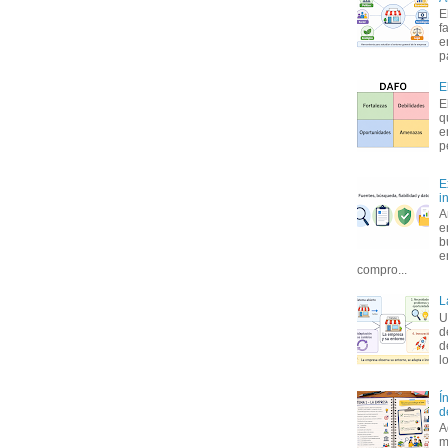
E
f
e
p
E
E
q
e
p
E
i
A
e
b
e
compro...
L
U
d
d
l
Í
d
A
m