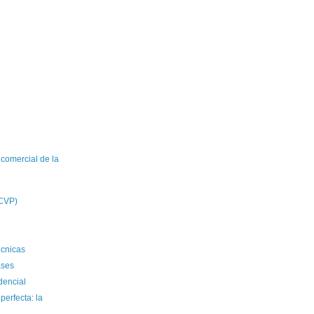
 comercial de la
(CVP)
écnicas
ases
dencial
erfecta: la