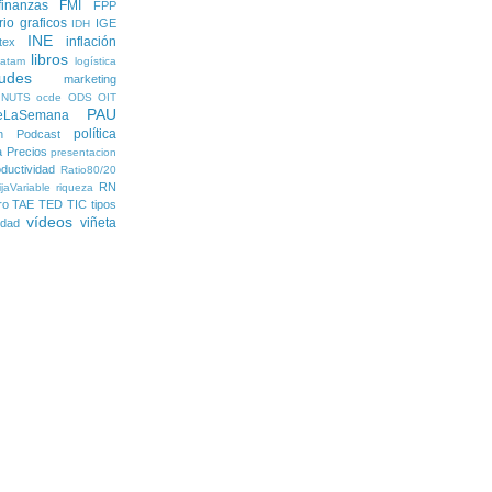
finanzas
FMI
FPP
rio
graficos
IGE
IDH
INE
inflación
itex
libros
latam
logística
udes
marketing
NUTS
ocde
ODS
OIT
PAU
eLaSemana
política
n
Podcast
a
Precios
presentacion
ductividad
Ratio80/20
RN
jaVariable
riqueza
ro
TAE
TED
TIC
tipos
vídeos
viñeta
lidad