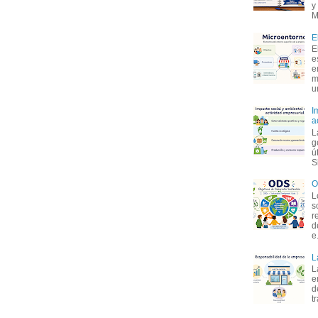
y
M
E
E
e
e
m
u
I
a
L
g
ú
S
O
L
s
r
d
e.
L
L
e
d
t