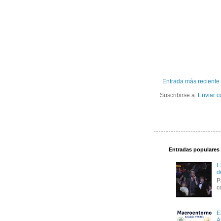
Entrada más reciente
Suscribirse a:
Enviar c
Entradas populares
E
d
P
c
E
A