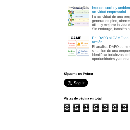
Impacto social y ambient
actividad empresarial
La actividad de una em
generar empleo, ofrecer
útiles y mejorar la vida 
Sin embargo, también p
Del DAFO al CAME: del a
acción
El análisis DAFO permit
situación de una empre
identificar fortalezas, d
oportunidades y amenaza
Sígueme en Twitter
Vistas de página en total
8
5
1
6
3
0
3