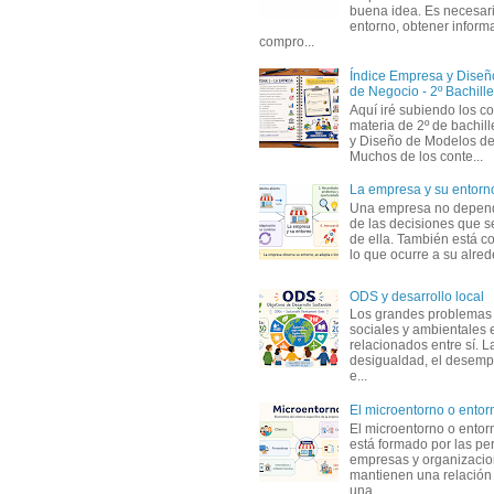
buena idea. Es necesari
entorno, obtener informa
compro...
Índice Empresa y Dise
de Negocio - 2º Bachille
Aquí iré subiendo los c
materia de 2º de bachil
y Diseño de Modelos de
Muchos de los conte...
La empresa y su entorn
Una empresa no depen
de las decisiones que s
de ella. También está c
lo que ocurre a su alrede
ODS y desarrollo local
Los grandes problemas
sociales y ambientales 
relacionados entre sí. L
desigualdad, el desemp
e...
El microentorno o entor
El microentorno o entor
está formado por las pe
empresas y organizaci
mantienen una relación
una...