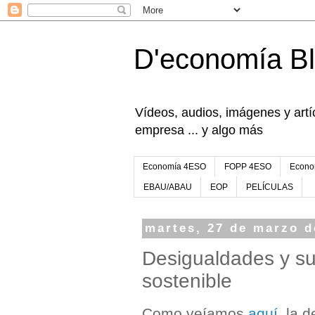
D'economía B
Vídeos, audios, imágenes y artíc
empresa ... y algo más
Economía 4ESO
FOPP 4ESO
Econo
EBAU/ABAU
EOP
PELÍCULAS
martes, 27 de marzo d
Desigualdades y sub
sostenible
Como veíamos
aquí
, la 