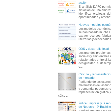
acción
El análisis DAFO permit
situación de una empre
identificar fortalezas, d
oportunidades y amenaza
Nuevos modelos econó
Los modelos económicos
se han basado muchas 
extraer recursos, fabric
utilizarlos y desecharlos
ODS y desarrollo local
Los grandes problemas
sociales y ambientales 
relacionados entre sí. L
desigualdad, el desemp
e...
Cálculo y representación
de mercado
Partiendo de las expres
matemáticas de las func
y demanda, podemos rea
representación gráfica, 
cálcu...
Índice Empresa y Dise
de Negocio - 2º Bachille
Aquí iré subiendo los c