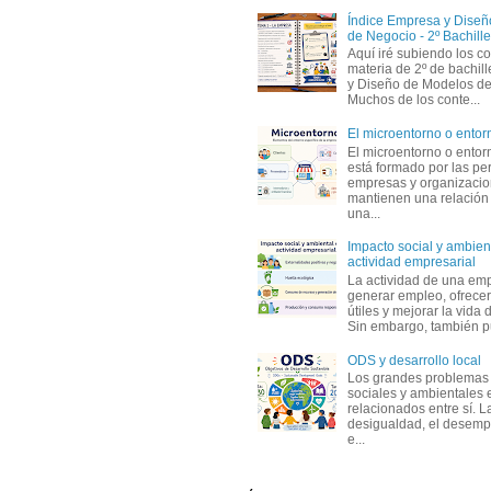
Índice Empresa y Dise
de Negocio - 2º Bachille
Aquí iré subiendo los c
materia de 2º de bachil
y Diseño de Modelos de
Muchos de los conte...
El microentorno o entor
El microentorno o entor
está formado por las pe
empresas y organizaci
mantienen una relación
una...
Impacto social y ambient
actividad empresarial
La actividad de una em
generar empleo, ofrecer
útiles y mejorar la vida 
Sin embargo, también p
ODS y desarrollo local
Los grandes problemas
sociales y ambientales 
relacionados entre sí. L
desigualdad, el desemp
e...