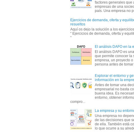
factores generales que 
empresas de una socie
país. Una empresa no pu
Ejercicios de demanda, oferta y equili
resueltos
Aquí os dejo la solución a los ejercici
“ Ejercicios de demanda, oferta y equil
”
El análisis DAFO en la
El análisis DAFO es un
que permite conocer la 
empresa, un proyecto o
persona antes de tomar d
Explorar el entorno y ge
información en la empr
Antes de tomar una dec
empresarial no basta co
buena idea. Es necesari
entorno, obtener informa
compro...
La empresa y su entorn
Una empresa no depen
de las decisiones que s
de ella. También está c
lo que ocurre a su alrede