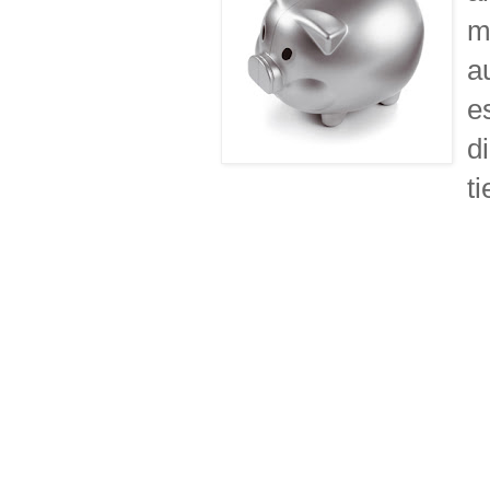
m
a
e
d
t