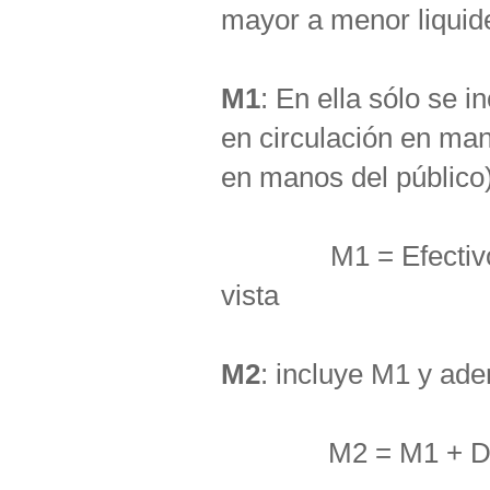
mayor a menor liquid
M1
: En ella sólo se 
en circulación en ma
en manos del público) 
M1 = Efectivo en m
vista
M2
: incluye M1 y ad
M2 = M1 + Depós