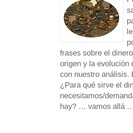
s
p
l
po
frases sobre el dinero
origen y la evolución 
con nuestro análisis
¿Para qué sirve el di
necesitamos/demanda
hay? … vamos allá 