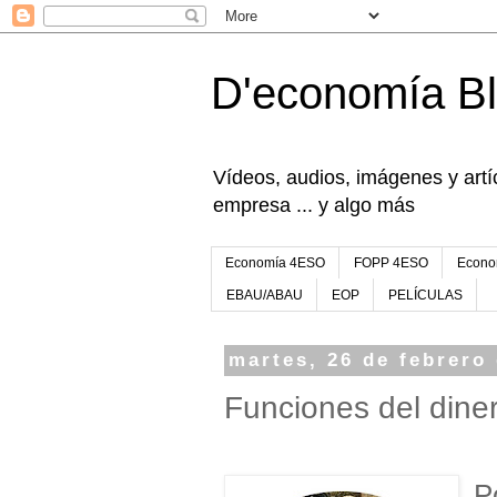
D'economía B
Vídeos, audios, imágenes y artíc
empresa ... y algo más
Economía 4ESO
FOPP 4ESO
Econo
EBAU/ABAU
EOP
PELÍCULAS
martes, 26 de febrero
Funciones del dine
P