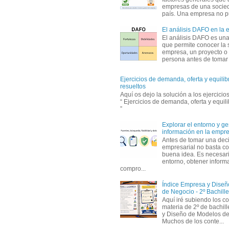
empresas de una socie
país. Una empresa no pu
El análisis DAFO en la
El análisis DAFO es un
que permite conocer la 
empresa, un proyecto o
persona antes de tomar d
Ejercicios de demanda, oferta y equili
resueltos
Aquí os dejo la solución a los ejercici
“ Ejercicios de demanda, oferta y equil
”
Explorar el entorno y ge
información en la empr
Antes de tomar una dec
empresarial no basta co
buena idea. Es necesari
entorno, obtener informa
compro...
Índice Empresa y Dise
de Negocio - 2º Bachille
Aquí iré subiendo los c
materia de 2º de bachil
y Diseño de Modelos de
Muchos de los conte...