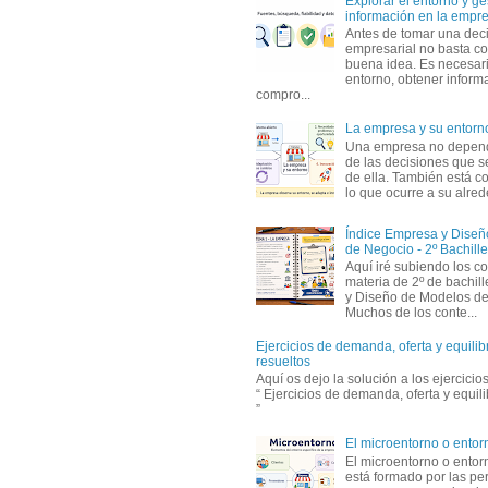
Explorar el entorno y ge
información en la empr
Antes de tomar una dec
empresarial no basta co
buena idea. Es necesari
entorno, obtener informa
compro...
La empresa y su entorn
Una empresa no depen
de las decisiones que s
de ella. También está c
lo que ocurre a su alrede
Índice Empresa y Dise
de Negocio - 2º Bachille
Aquí iré subiendo los c
materia de 2º de bachil
y Diseño de Modelos de
Muchos de los conte...
Ejercicios de demanda, oferta y equili
resueltos
Aquí os dejo la solución a los ejercici
“ Ejercicios de demanda, oferta y equil
”
El microentorno o entor
El microentorno o entor
está formado por las pe