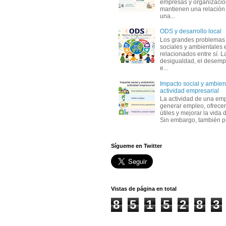
empresas y organizaci
mantienen una relación
una...
ODS y desarrollo local
Los grandes problemas
sociales y ambientales 
relacionados entre sí. L
desigualdad, el desemp
e...
Impacto social y ambient
actividad empresarial
La actividad de una em
generar empleo, ofrecer
útiles y mejorar la vida 
Sin embargo, también p
Sígueme en Twitter
Vistas de página en total
8
5
1
5
2
8
3