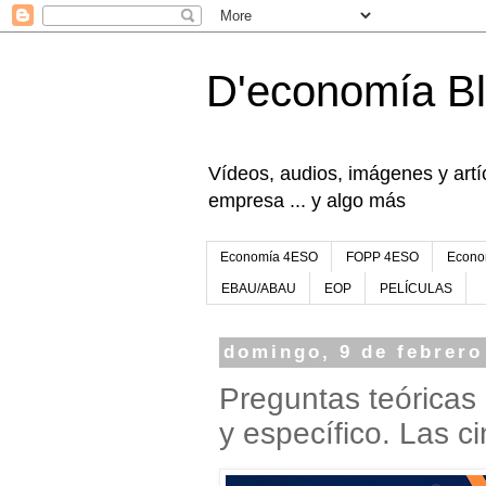
D'economía B
Vídeos, audios, imágenes y artíc
empresa ... y algo más
Economía 4ESO
FOPP 4ESO
Econo
EBAU/ABAU
EOP
PELÍCULAS
domingo, 9 de febrero
Preguntas teóricas
y específico. Las 