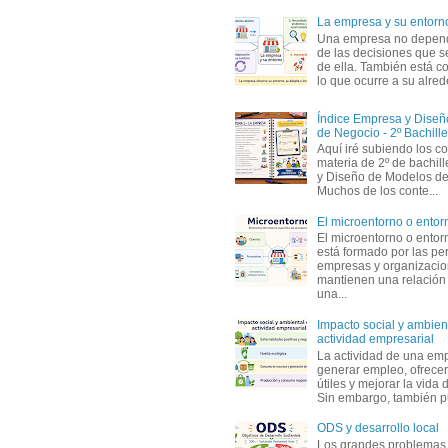
La empresa y su entorn
Una empresa no depen
de las decisiones que s
de ella. También está c
lo que ocurre a su alrede
Índice Empresa y Dise
de Negocio - 2º Bachille
Aquí iré subiendo los c
materia de 2º de bachil
y Diseño de Modelos de
Muchos de los conte...
El microentorno o entor
El microentorno o entor
está formado por las pe
empresas y organizaci
mantienen una relación
una...
Impacto social y ambient
actividad empresarial
La actividad de una em
generar empleo, ofrecer
útiles y mejorar la vida 
Sin embargo, también p
ODS y desarrollo local
Los grandes problemas