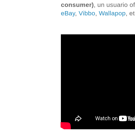
consumer)
, un usuario o
eBay
,
Vibbo
,
Wallapop
, e