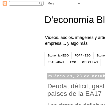
D'economía B
Vídeos, audios, imágenes y artíc
empresa ... y algo más
Economía 4ESO
FOPP 4ESO
Econo
EBAU/ABAU
EOP
PELÍCULAS
miércoles, 23 de octu
Deuda, déficit, gas
países de la EA17