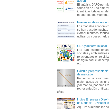
acción
El análisis DAFO permit
situación de una empre
identificar fortalezas, d
oportunidades y amenaza
Nuevos modelos econó
Los modelos económicos
se han basado muchas 
extraer recursos, fabric
utilizarlos y desecharlos
ODS y desarrollo local
Los grandes problemas
sociales y ambientales 
relacionados entre sí. L
desigualdad, el desemp
e...
Cálculo y representación
de mercado
Partiendo de las expres
matemáticas de las func
y demanda, podemos rea
representación gráfica, 
cálcu...
Índice Empresa y Dise
de Negocio - 2º Bachille
Aquí iré subiendo los c