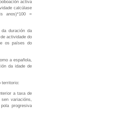
poboación activa
vidade calcúlase
is anos)*100 =
 da duración da
 de actividade do
ue os países do
como a española,
ción da idade de
territorio:
terior a taxa de
sen variacións,
pola progresiva