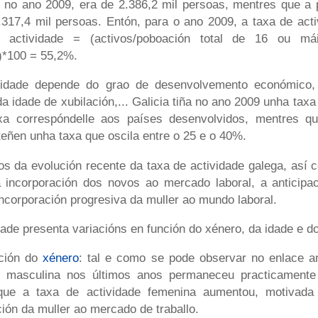
, no ano 2009, era de 2.386,2 mil persoas, mentres que a 
.317,4 mil persoas. Entón, para o ano 2009, a taxa de acti
 actividade = (activos/poboación total de 16 ou má
2)*100 = 55,2%.
vidade depende do grao de desenvolvemento económico,
da idade de xubilación,... Galicia tiña no ano 2009 unha taxa
xa correspóndelle aos países desenvolvidos, mentres q
eñen unha taxa que oscila entre o 25 e o 40%.
os da evolución recente da taxa de actividade galega, así 
 incorporación dos novos ao mercado laboral, a anticipa
incorporación progresiva da muller ao mundo laboral.
dade presenta variacións en función do xénero, da idade e do 
ción do
xénero
: tal e como se pode observar no enlace an
e masculina nos últimos anos permaneceu practicamente 
que a taxa de actividade femenina aumentou, motivada 
ión da muller ao mercado de traballo.