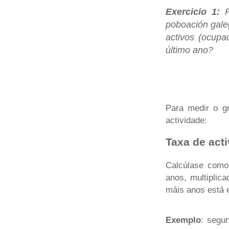
Exercicio 1:
poboación galeg
activos (ocupa
último ano?
Para medir o g
actividade:
Taxa de act
Calcúlase como
anos, multiplic
máis anos está e
Exemplo
: segu