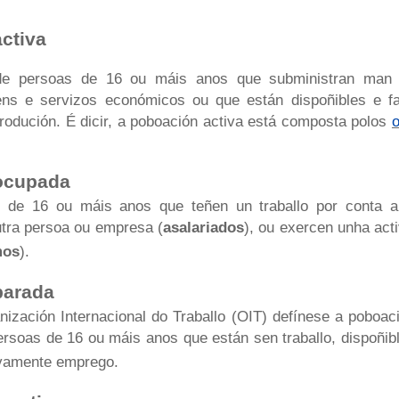
ctiva
de persoas de 16 ou máis anos que subministran man 
ens e servizos económicos ou que están dispoñibles e fa
rodución. É dicir, a poboación activa está composta polos
ocupada
 de 16 ou máis anos que teñen un traballo por conta all
utra persoa ou empresa (
asalariados
), ou exercen unha act
mos
).
parada
ización Internacional do Traballo (OIT) defínese a poboa
rsoas de 16 ou máis anos que están sen traballo, dispoñibl
ivamente emprego.