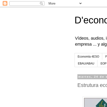
D'econ
Vídeos, audios, 
empresa ... y al
Economía 4ESO
EBAU/ABAU
EOP
martes, 24 de 
Estrutura ec