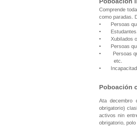
Poboación i
Comprende toda
como paradas. D
•
Persoas qu
•
Estudantes
•
Xubilados o
•
Persoas que
•
Persoas qu
etc.
•
Incapacitad
Poboación c
Ata decembro d
obrigatorio) cla
activos nin ent
obrigatorio, pol