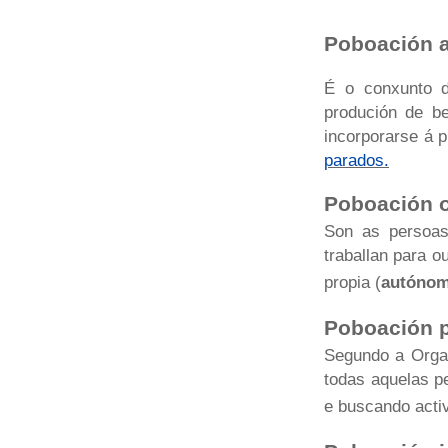
Poboación a
É o conxunto 
produción de b
incorporarse á p
parados.
Poboación 
Son as persoas
traballan para o
propia (
autóno
Poboación 
Segundo a Organ
todas aquelas pe
e buscando act