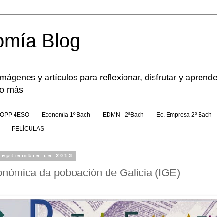
omía Blog
imágenes y artículos para reflexionar, disfrutar y apren
go más
FOPP 4ESO
Economía 1º Bach
EDMN - 2ªBach
Ec. Empresa 2º Bach
PELÍCULAS
septiembre de 2013
onómica da poboación de Galicia (IGE)