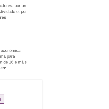
ctores: por un
tividade e, por
res
e económica
ima para
ón de 16 e máis
 en: