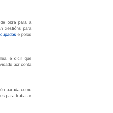
de obra para a
n xestións para
ocupados
e polos
ea, é dicir que
ividade por conta
ción parada como
es para traballar