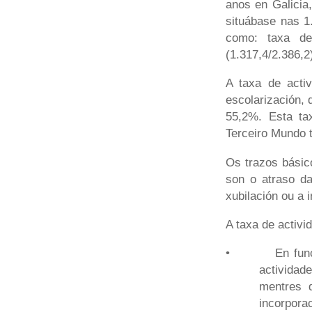
anos en Galicia
situábase nas 1
como: taxa de
(1.317,4/2.386,
A taxa de acti
escolarización, 
55,2%. Esta ta
Terceiro Mundo t
Os trazos básic
son o atraso da
xubilación ou a 
A taxa de activi
•
En fun
actividad
mentres 
incorporac