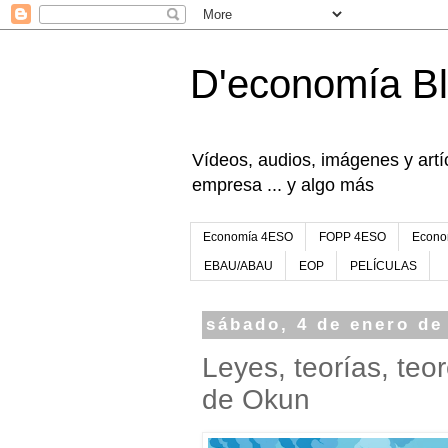
D'economía B
Vídeos, audios, imágenes y artíc
empresa ... y algo más
Economía 4ESO
FOPP 4ESO
Econo
EBAU/ABAU
EOP
PELÍCULAS
sábado, 4 de enero de
Leyes, teorías, teo
de Okun