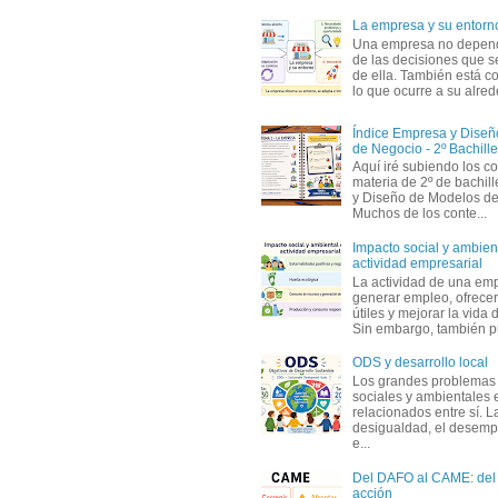
La empresa y su entorn
Una empresa no depen
de las decisiones que s
de ella. También está c
lo que ocurre a su alrede
Índice Empresa y Dise
de Negocio - 2º Bachille
Aquí iré subiendo los c
materia de 2º de bachil
y Diseño de Modelos de
Muchos de los conte...
Impacto social y ambient
actividad empresarial
La actividad de una em
generar empleo, ofrecer
útiles y mejorar la vida 
Sin embargo, también p
ODS y desarrollo local
Los grandes problemas
sociales y ambientales 
relacionados entre sí. L
desigualdad, el desemp
e...
Del DAFO al CAME: del a
acción