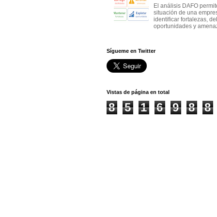
El análisis DAFO permit
situación de una empre
identificar fortalezas, d
oportunidades y amenaza
Sígueme en Twitter
Vistas de página en total
8
5
1
6
9
8
8