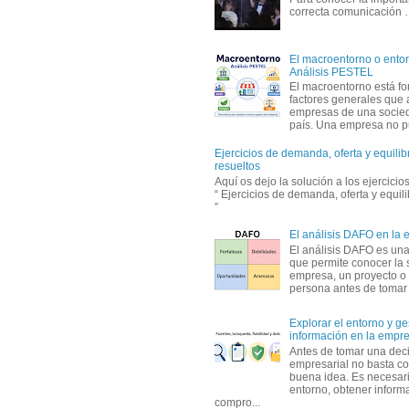
correcta comunicación
El macroentorno o entor
Análisis PESTEL
El macroentorno está fo
factores generales que 
empresas de una socie
país. Una empresa no pu
Ejercicios de demanda, oferta y equili
resueltos
Aquí os dejo la solución a los ejercici
“ Ejercicios de demanda, oferta y equil
”
El análisis DAFO en la
El análisis DAFO es un
que permite conocer la 
empresa, un proyecto o
persona antes de tomar d
Explorar el entorno y ge
información en la empr
Antes de tomar una dec
empresarial no basta co
buena idea. Es necesari
entorno, obtener informa
compro...