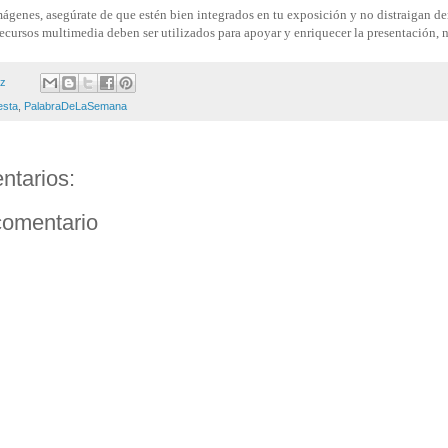
 imágenes, asegúrate de que estén bien integrados en tu exposición y no distraigan d
ecursos multimedia deben ser utilizados para apoyar y enriquecer la presentación, n
ez
esta
,
PalabraDeLaSemana
ntarios:
comentario