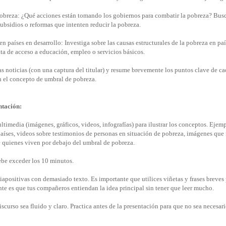
 pobreza: ¿Qué acciones están tomando los gobiernos para combatir la pobreza? Busc
ubsidios o reformas que intenten reducir la pobreza.
en países en desarrollo: Investiga sobre las causas estructurales de la pobreza en paí
lta de acceso a educación, empleo o servicios básicos.
las noticias (con una captura del titular) y resume brevemente los puntos clave de c
 el concepto de umbral de pobreza.
ntación:
ltimedia (imágenes, gráficos, videos, infografías) para ilustrar los conceptos. Ejemp
países, videos sobre testimonios de personas en situación de pobreza, imágenes que
 quienes viven por debajo del umbral de pobreza.
ebe exceder los 10 minutos.
iapositivas con demasiado texto. Es importante que utilices viñetas y frases breves 
te es que tus compañeros entiendan la idea principal sin tener que leer mucho.
iscurso sea fluido y claro. Practica antes de la presentación para que no sea necesar