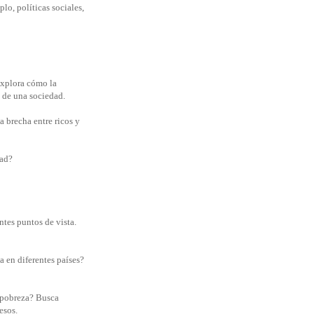
lo, políticas sociales,
explora cómo la
 de una sociedad.
a brecha entre ricos y
dad?
ntes puntos de vista.
a en diferentes países?
e pobreza? Busca
esos.