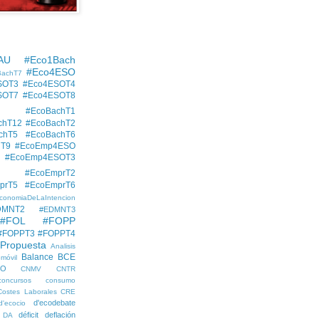
AU
#Eco1Bach
#Eco4ESO
BachT7
SOT3
#Eco4ESOT4
SOT7
#Eco4ESOT8
#EcoBachT1
chT12
#EcoBachT2
chT5
#EcoBachT6
hT9
#EcoEmp4ESO
#EcoEmp4ESOT3
#EcoEmprT2
prT5
#EcoEmprT6
conomiaDeLaIntencion
DMNT2
#EDMNT3
#FOL
#FOPP
#FOPPT3
#FOPPT4
 Propuesta
Analisis
Balance
BCE
móvil
EO
CNMV
CNTR
concursos
consumo
Costes Laborales
CRE
d'ecodebate
d'ecocio
déficit
deflación
DA