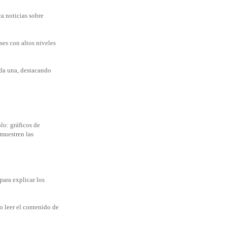
a noticias sobre
ses con altos niveles
ada una, destacando
lo: gráficos de
 muestren las
para explicar los
io leer el contenido de