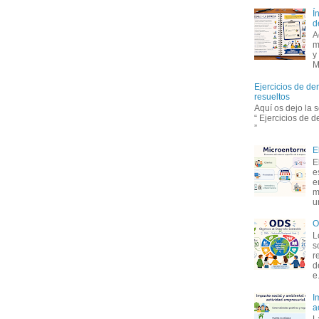
Í
d
A
m
y
M
Ejercicios de de
resueltos
Aquí os dejo la 
“ Ejercicios de 
”
E
E
e
e
m
u
O
L
s
r
d
e.
I
a
L