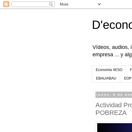
D'econ
Vídeos, audios, 
empresa ... y al
Economía 4ESO
EBAU/ABAU
EOP
lunes, 6 de en
Actividad P
POBREZA