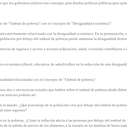
e que los gobiernos utilicen este concepto para diseñar políticas públicas (por ejemp
pto de “Umbral de pobreza” con el concepto de “Desigualdad económica”:
stá estrechamente relacionado con la desigualdad económica. En tu presentación, 
 población por debajo del umbral de pobreza puede aumentar la desigualdad dentro
rencias de ingresos y acceso a recursos (educación, salud, vivienda) contribuyen a l
ca económica (fiscal, educativa, de salud) influir en la reducción de esta desigual
ctualidad relacionadas con el concepto de “Umbral de pobreza”:
nos dos o tres noticias actuales que hablen sobre el umbral de pobreza desde difere
ar noticias podrían ser:
 en el mundo: ¿Qué porcentaje de la población vive por debajo del umbral de pobrez
l entre regiones?
ión en la pobreza: ¿Cómo la inflación afecta a las personas por debajo del umbral d
to de la subida de precios de los alimentos y la energía en las familias de bajos ingr