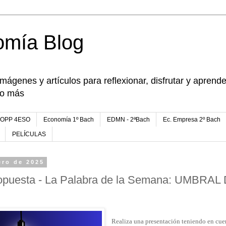
omía Blog
imágenes y artículos para reflexionar, disfrutar y apren
go más
FOPP 4ESO
Economía 1º Bach
EDMN - 2ªBach
Ec. Empresa 2º Bach
PELÍCULAS
ero de 2025
ropuesta - La Palabra de la Semana: UMBRAL
Realiza una presentación teniendo en cuen