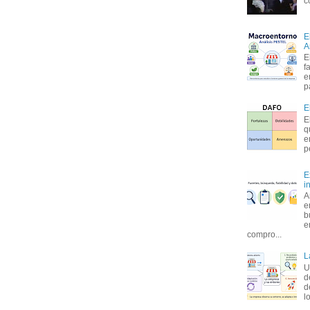
c
E
A
E
f
e
p
E
E
q
e
p
E
i
A
e
b
e
compro...
L
U
d
d
l