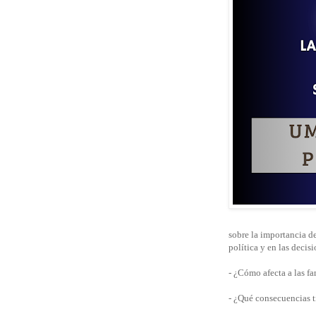
sobre la importancia d
política y en las deci
- ¿Cómo afecta a las fa
- ¿Qué consecuencias t