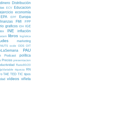
dinero
Distribución
Educacion
tas
ECV
ejercicio economía
EPA
Europa
EPF
finanzas
FMI
FPP
rio
graficos
IGE
IDH
INE
inflación
itex
libros
latam
logística
udes
marketing
NUTS
ocde
ODS
OIT
PAU
eLaSemana
política
n
Podcast
a
Precios
presentacion
ductividad
Ratio80/20
RN
jaVariable
riqueza
ro
TAE
TED
TIC
tipos
vídeos
viñeta
lidad