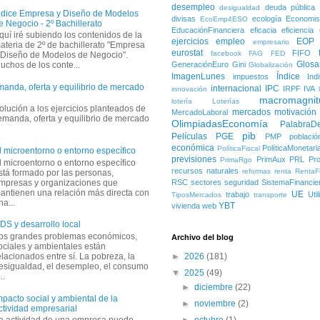
desempleo
deuda pública
desigualdad
ndice Empresa y Diseño de Modelos
divisas
ecología
Economis
EcoEmp4ESO
e Negocio - 2º Bachillerato
EducaciónFinanciera
eficacia
eficiencia
quí iré subiendo los contenidos de la
ejercicios
empleo
EOP
empresario
ateria de 2º de bachillerato "Empresa
eurostat
FIFO
facebook
FAG
FED
 Diseño de Modelos de Negocio".
Glosa
GeneraciónEuro
Gini
uchos de los conte...
Globalización
ImagenLunes
Índice
impuestos
Ind
manda, oferta y equilibrio de mercado
internacional
IPC
IRPF
IVA
innovación
macromagnit
lotería
Loterías
solución a los ejercicios planteados de
mercados
motivación
MercadoLaboral
demanda, oferta y equilibrio de mercado
OlimpiadasEconomía
PalabraD
pib
Películas
PGE
PMP
població
económica
PolíticaMonetari
PolíticaFiscal
l microentorno o entorno específico
previsiones
PrimAux
PRL
Pro
PrimaRgo
l microentorno o entorno específico
recursos naturales
reformas
renta
RentaFi
stá formado por las personas,
mpresas y organizaciones que
RSC
sectores
seguridad
SistemaFinancie
antienen una relación más directa con
UE
trabajo
Uti
TiposMercados
transporte
na...
YBT
vivienda
web
DS y desarrollo local
os grandes problemas económicos,
Archivo del blog
ociales y ambientales están
elacionados entre sí. La pobreza, la
►
2026
(181)
esigualdad, el desempleo, el consumo
▼
2025
(49)
..
►
diciembre
(22)
mpacto social y ambiental de la
►
noviembre
(2)
ctividad empresarial
►
octubre
(1)
a actividad de una empresa puede