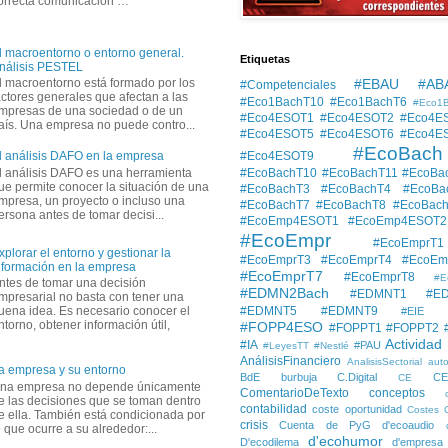
orrecta comunicación …
l macroentorno o entorno general.
Etiquetas
nálisis PESTEL
#EBAU #AB
l macroentorno está formado por los
#Competenciales
actores generales que afectan a las
#Eco1BachT10
#Eco1BachT6
#Eco1
mpresas de una sociedad o de un
#Eco4ESOT1
#Eco4ESOT2
#Eco4E
aís. Una empresa no puede contro...
#Eco4ESOT5
#Eco4ESOT6
#Eco4E
#EcoBach
#Eco4ESOT9
l análisis DAFO en la empresa
l análisis DAFO es una herramienta
#EcoBachT10
#EcoBachT11
#EcoBa
ue permite conocer la situación de una
#EcoBachT3
#EcoBachT4
#EcoBa
mpresa, un proyecto o incluso una
#EcoBachT7
#EcoBachT8
#EcoBac
ersona antes de tomar decisi...
#EcoEmp4ESOT1
#EcoEmp4ESOT2
#EcoEmpr
#EcoEmprT1
xplorar el entorno y gestionar la
#EcoEmprT3
#EcoEmprT4
#EcoEm
nformación en la empresa
#EcoEmprT7
#EcoEmprT8
#E
ntes de tomar una decisión
#EDMN2Bach
#EDMNT1
#E
mpresarial no basta con tener una
#EDMNT5
#EDMNT9
uena idea. Es necesario conocer el
#EIE
ntorno, obtener información útil,
#FOPP4ESO
#FOPPT1
#FOPPT2
Actividad
#IA
#PAU
#LeyesTT
#Nestlé
AnálisisFinanciero
AnalisisSectorial
auto
a empresa y su entorno
BdE
burbuja
C.Digital
C
CE
na empresa no depende únicamente
ComentarioDeTexto
conceptos
e las decisiones que se toman dentro
contabilidad
coste oportunidad
Costes
e ella. También está condicionada por
crisis
Cuenta de PyG
d'ecoaudio
o que ocurre a su alrededor:...
d'ecohumor
D'ecodilema
d'empresa