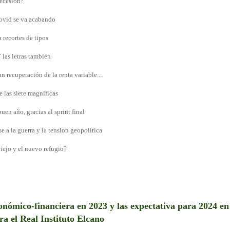
recesión?
 covid se va acabando
 recortes de tipos
Y las letras también
an recuperación de la renta variable...
e las siete magníficas
uen año, gracias al sprint final
se a la guerra y la tension geopolítica
viejo y el nuevo refugio?
onómico-financiera en 2023 y las expectativa para 2024 en 
ra el Real Instituto Elcano