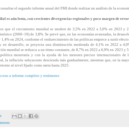
onsultar el segundo informe anual del FMI donde realizar un análisis de la econo
al es aún lenta, con crecientes divergencias regionales y poco margen de error 
e es que el crecimiento mundial se modere de 3,5% en 2022 a 3,0% en 2023 y 
istórico (2000–19) de 3,8%. Se prevé que, en las economías avanzadas, la desacel
1,4% en 2024, conforme el endurecimiento de las políticas empiece a surtir efecto
y en desarrollo, se proyecta una disminución moderada de 4,1% en 2022 a 4,
ación mundial se reduzca a un ritmo constante, de 8,7% en 2022 a 6,9% en 2023 y 
política monetaria y con la ayuda de los menores precios internacionales de l
al, la inflación subyacente descienda más gradualmente, mientras que, en la mayo
retorne al nivel fijado como meta hasta 2025.
acceso a informe completo y resúmenes
ez
isiones