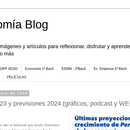
omía Blog
imágenes y artículos para reflexionar, disfrutar y apren
go más
FOPP 4ESO
Economía 1º Bach
EDMN - 2ªBach
Ec. Empresa 2º Bach
PELÍCULAS
nero de 2024
3 y previsiones 2024 (gráficos, podcast y W
de año es habitual que desde diferentes