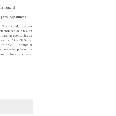
mía mundial
para las políticas
2,9% en 2024, muy por
eración sea de 2,6% en
. Para las economías de
0% en 2023 y 2024. Se
5,8% en 2024, debido al
as materias primas. Se
ría de los casos, no se