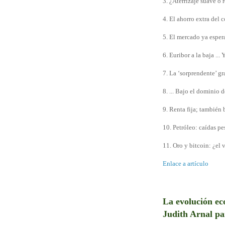
3. ¿Aterrizaje suave o 
4. El ahorro extra del
5. El mercado ya espera
6. Euribor a la baja ... 
7. La ‘sorprendente’ gr
8. ... Bajo el dominio d
9. Renta fija; también b
10. Petróleo: caídas pe
11. Oro y bitcoin: ¿el 
Enlace a artículo
La evolución ec
Judith Arnal pa