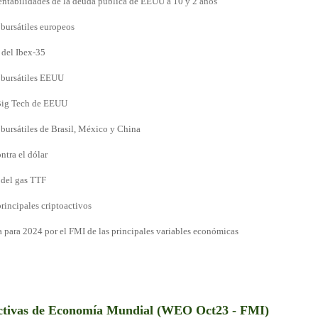
 rentabilidades de la deuda pública de EEUU a 10 y 2 años
 bursátiles europeos
 del Ibex-35
s bursátiles EEUU
 Big Tech de EEUU
 bursátiles de Brasil, México y China
ntra el dólar
y del gas TTF
principales criptoactivos
 para 2024 por el FMI de las principales variables económicas
ctivas de Economía Mundial (WEO Oct23 - FMI)