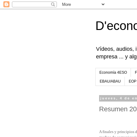
D'econ
Vídeos, audios, 
empresa ... y al
Economía 4ESO
EBAU/ABAU
EOP
jueves, 4 de e
Resumen 202
A finales y principios 