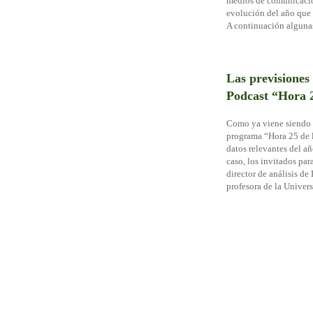
medios de comunicació
evolución del año que p
A continuación algunas
Las previsiones
Podcast “Hora 2
Como ya viene siendo h
programa “Hora 25 de l
datos relevantes del añ
caso, los invitados par
director de análisis d
profesora de la Univer