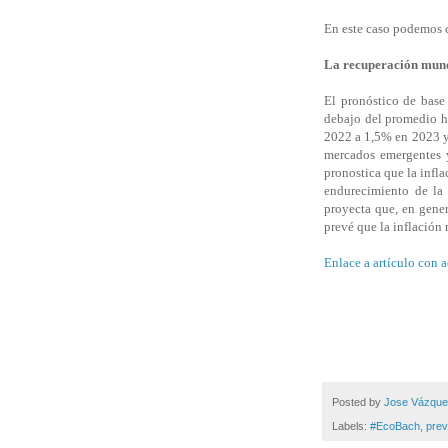
En este caso podemos c
La recuperación mundi
El pronóstico de bas
debajo del promedio h
2022 a 1,5% en 2023 y 
mercados emergentes 
pronostica que la infl
endurecimiento de la 
proyecta que, en gener
prevé que la inflación 
Enlace a artículo con 
Posted by
Jose Vázqu
Labels:
#EcoBach
,
prev