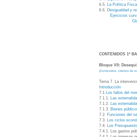
6.5.
La Política Fisca
6.6.
Desigualdad y red
Ejercicios cur
Gl
CONTENIDOS 1º B
Bloque VII: Desequi
(Contenidos, criterios de
Tema 7. La intervenc
Introducción
7.1.
Los fallos del me
7.1.1.
Las externalid
7.1.2.
Las externalid
7.1.3.
Bienes públicos
7.2.
Funciones del se
7.3.
L
os ciclos econ
7.4.
Los Presupuesto
7.4.1. Los gastos púb
7.4.2. Los ingresos p