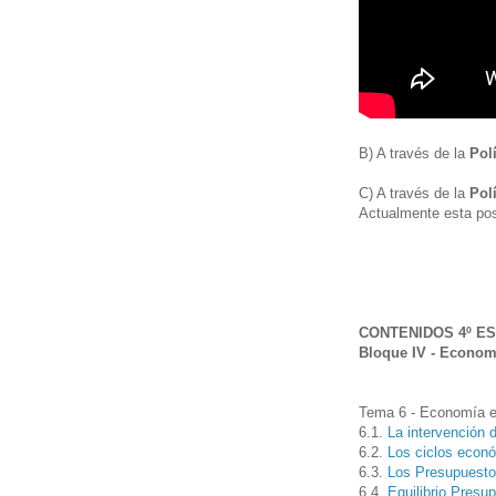
B) A través de la
Polí
C) A través de la
Pol
Actualmente esta posi
CONTENIDOS 4º E
Bloque IV - Economí
Tema 6 - Economía e
6.1.
La intervención 
6.2.
Los ciclos econ
6.3.
Los Presupuestos
6.4.
Equilibrio Presup