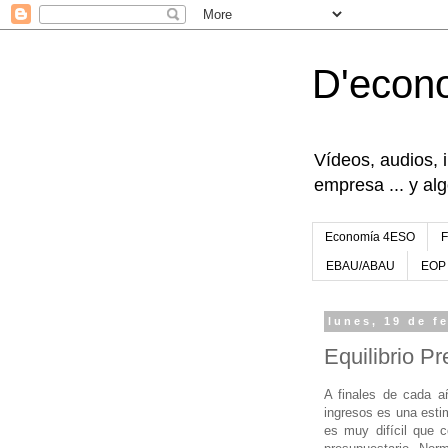
D'econ
Vídeos, audios, 
empresa ... y al
Economía 4ESO
EBAU/ABAU
EOP
lunes, 19 de f
Equilibrio Pr
A finales de cada a
ingresos es una esti
es muy difícil que c