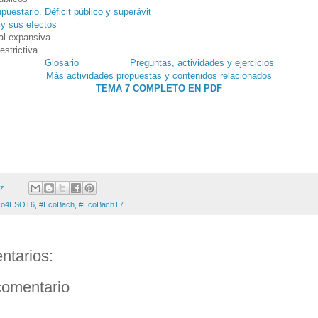
upuestario. Déficit público y superávit
l y sus efectos
cal expansiva
restrictiva
Glosario
Preguntas, actividades y ejercicios
Más actividades propuestas y contenidos relacionados
TEMA 7 COMPLETO EN PDF
ez
co4ESOT6
,
#EcoBach
,
#EcoBachT7
ntarios:
comentario