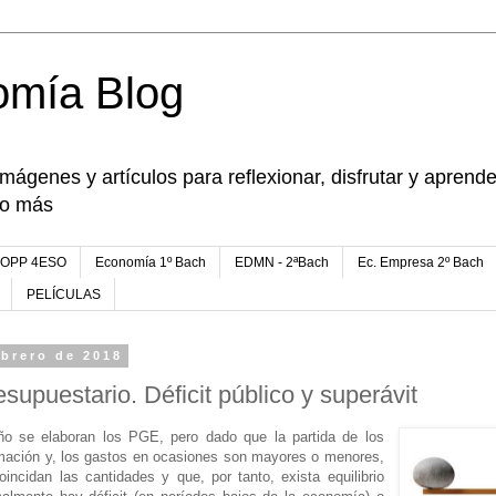
omía Blog
imágenes y artículos para reflexionar, disfrutar y apren
go más
FOPP 4ESO
Economía 1º Bach
EDMN - 2ªBach
Ec. Empresa 2º Bach
PELÍCULAS
ebrero de 2018
esupuestario. Déficit público y superávit
ño se elaboran los PGE, pero dado que la partida de los
mación y, los gastos en ocasiones son mayores o menores,
oincidan las cantidades y que, por tanto, exista equilibrio