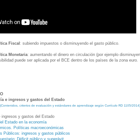
tica Fiscal
: subiendo impuestos o disminuyendo el gasto público.
ítica Monetaria
: aumentando el dinero en circulación (por ejemplo disminuyend
bilidad puede ser aplicada por el BCE dentro de los países de la zona euro.
SO
a e ingresos y gastos del Estado
(Contenidos, criterios de evaluación y estándares de aprendizaje según Currículo RD 1105/2014
 ingresos y gastos del Estado
del Estado en la economía
ómicos. Políticas macroeconómicas
 Públicos: ingresos y gastos públicos
uestario: Déficit público y superávit