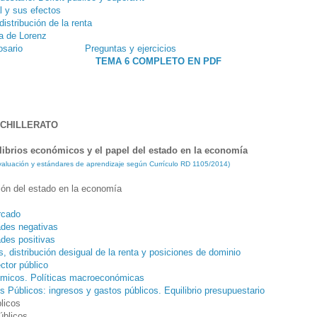
l y sus efectos
istribución de la renta
va de Lorenz
osario
Preguntas y ejercicios
TEMA 6 COMPLETO EN PDF
ACHILLERATO
librios económicos y el papel del estado en la economía
 evaluación y estándares de aprendizaje según Currículo RD 1105/2014)
ión del estado en la economía
rcado
ades negativas
ades positivas
, distribución desigual de la renta y posiciones de dominio
ctor público
ómicos. Políticas macroeconómicas
s Públicos:
ingresos y gastos públicos. Equilibrio presupuestario
licos
úblicos