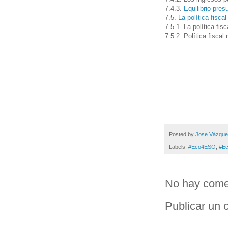
7.4.3.
Equilibrio pres
7.5.
La política fisca
7.5.1. La política fis
7.5.2. Política fiscal 
Posted by
Jose Vázqu
Labels:
#Eco4ESO
,
#E
No hay come
Publicar un 