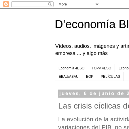
D'economía B
Vídeos, audios, imágenes y artíc
empresa ... y algo más
Economía 4ESO
FOPP 4ESO
Econo
EBAU/ABAU
EOP
PELÍCULAS
jueves, 6 de junio de 
Las crisis cíclicas
La evolución de la activi
variaciones del PIB, no 