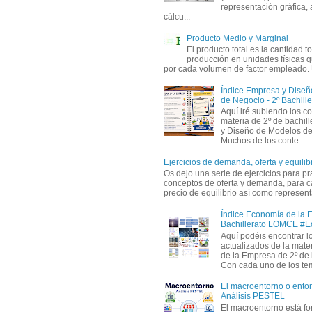
representación gráfica, 
cálcu...
Producto Medio y Marginal
El producto total es la cantidad to
producción en unidades físicas q
por cada volumen de factor empleado. 
Índice Empresa y Dise
de Negocio - 2º Bachille
Aquí iré subiendo los c
materia de 2º de bachil
y Diseño de Modelos de
Muchos de los conte...
Ejercicios de demanda, oferta y equili
Os dejo una serie de ejercicios para pra
conceptos de oferta y demanda, para c
precio de equilibrio así como representa
Índice Economía de la 
Bachillerato LOMCE #
Aquí podéis encontrar l
actualizados de la mat
de la Empresa de 2º de 
Con cada uno de los tem
El macroentorno o entor
Análisis PESTEL
El macroentorno está fo