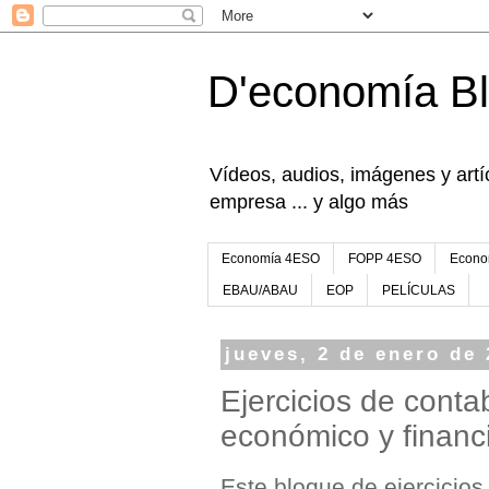
D'economía B
Vídeos, audios, imágenes y artíc
empresa ... y algo más
Economía 4ESO
FOPP 4ESO
Econo
EBAU/ABAU
EOP
PELÍCULAS
jueves, 2 de enero de
Ejercicios de contab
económico y financi
Este bloque de ejercicios