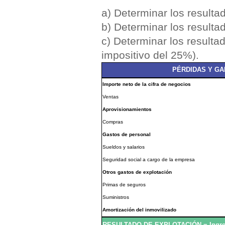
a) Determinar los resulta
b) Determinar los resulta
c) Determinar los resulta
impositivo del 25%).
PÉRDIDAS Y GAN
Importe neto de la cifra de negocios
Ventas
Aprovisionamientos
Compras
Gastos de personal
Sueldos y salarios
Seguridad social a cargo de la empresa
Otros gastos de explotación
Primas de seguros
Suministros
Amortización del inmovilizado
RESULTADO DE EXPLOTACIÓN = Ingr