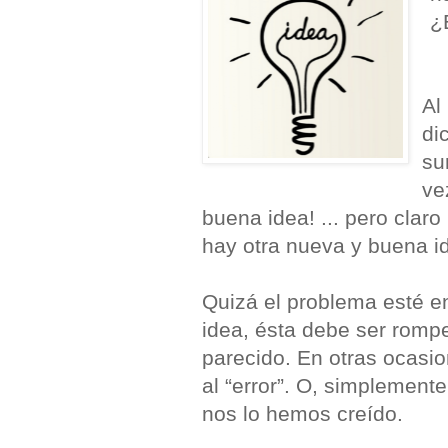
¿
Al
di
su
ve
buena idea! ... pero clar
hay otra nueva y buena i
Quizá el problema esté 
idea, ésta debe ser romp
parecido. En otras ocasi
al “error”. O, simplemen
nos lo hemos creído.