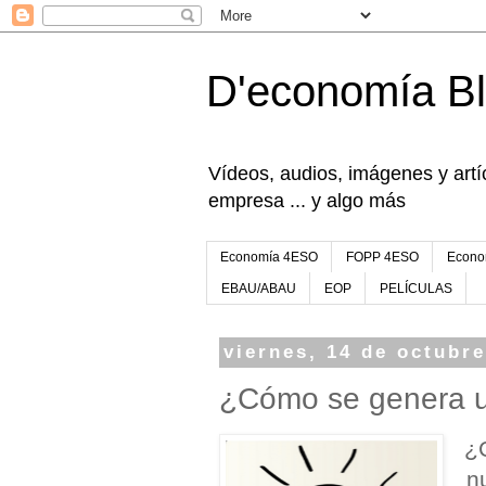
D'economía B
Vídeos, audios, imágenes y artíc
empresa ... y algo más
Economía 4ESO
FOPP 4ESO
Econo
EBAU/ABAU
EOP
PELÍCULAS
viernes, 14 de octubr
¿Cómo se genera u
¿C
n