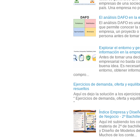
empresas de una socie
país. Una empresa no pu
El análisis DAFO en la
El análisis DAFO es un
que permite conocer la 
empresa, un proyecto o
persona antes de tomar d
Explorar el entorno y ge
información en la empr
Antes de tomar una dec
empresarial no basta co
buena idea. Es necesari
entorno, obtener informa
compro...
Ejercicios de demanda, oferta y equili
resueltos
Aquí os dejo la solución a los ejercici
“ Ejercicios de demanda, oferta y equil
”
Índice Empresa y Dise
de Negocio - 2º Bachille
Aquí iré subiendo los c
materia de 2º de bachil
y Diseño de Modelos de
Muchos de los conte...