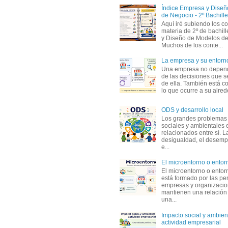
Índice Empresa y Dise
de Negocio - 2º Bachille
Aquí iré subiendo los c
materia de 2º de bachil
y Diseño de Modelos de
Muchos de los conte...
La empresa y su entorn
Una empresa no depen
de las decisiones que s
de ella. También está c
lo que ocurre a su alrede
ODS y desarrollo local
Los grandes problemas
sociales y ambientales 
relacionados entre sí. L
desigualdad, el desemp
e...
El microentorno o entor
El microentorno o entor
está formado por las pe
empresas y organizaci
mantienen una relación
una...
Impacto social y ambient
actividad empresarial