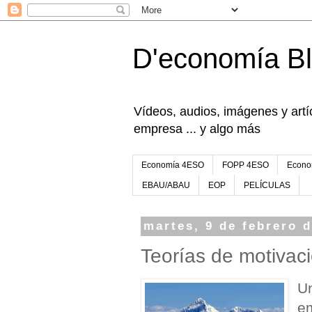
D'economía B
Vídeos, audios, imágenes y artíc
empresa ... y algo más
Economía 4ESO
FOPP 4ESO
Econo
EBAU/ABAU
EOP
PELÍCULAS
martes, 9 de febrero 
Teorías de motivac
Un
em