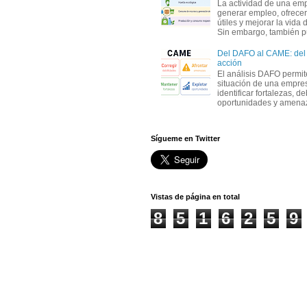
La actividad de una em
generar empleo, ofrecer
útiles y mejorar la vida 
Sin embargo, también p
Del DAFO al CAME: del a
acción
El análisis DAFO permit
situación de una empre
identificar fortalezas, d
oportunidades y amenaza
Sígueme en Twitter
Vistas de página en total
8
5
1
6
2
5
9