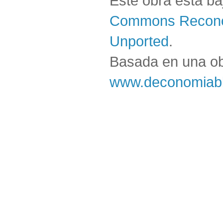
Este obra está b
Commons Reconoc
Unported
.
Basada en una o
www.deconomiabl