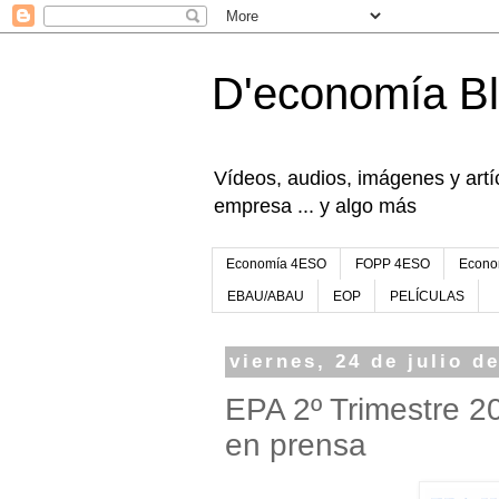
D'economía B
Vídeos, audios, imágenes y artíc
empresa ... y algo más
Economía 4ESO
FOPP 4ESO
Econo
EBAU/ABAU
EOP
PELÍCULAS
viernes, 24 de julio d
EPA 2º Trimestre 20
en prensa