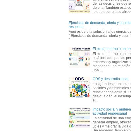
de las decisiones que s
de ella. También está c
lo que ocurre a su alrede
Ejercicios de demanda, oferta y equili
resueltos
Aquí os dejo la solución a los ejercici
“ Ejercicios de demanda, oferta y equil
”
El microentorno o entor
El microentorno o entor
está formado por las pe
empresas y organizaci
mantienen una relación
una...
ODS y desarrollo local
Los grandes problemas
sociales y ambientales 
relacionados entre sí. L
desigualdad, el desemp
e...
Impacto social y ambient
actividad empresarial
La actividad de una em
generar empleo, ofrecer
útiles y mejorar la vida 
Sin embargo, también p