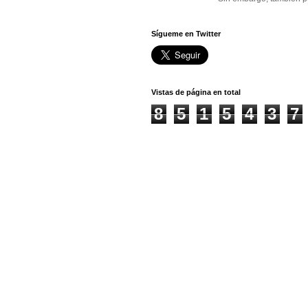
Sígueme en Twitter
Vistas de página en total
8
5
1
5
4
3
7