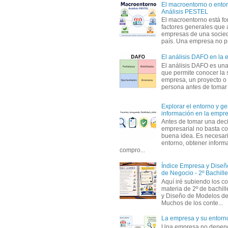
El macroentorno o entor
Análisis PESTEL
El macroentorno está fo
factores generales que 
empresas de una socie
país. Una empresa no pu
El análisis DAFO en la
El análisis DAFO es un
que permite conocer la 
empresa, un proyecto o
persona antes de tomar d
Explorar el entorno y ge
información en la empr
Antes de tomar una dec
empresarial no basta co
buena idea. Es necesari
entorno, obtener informa
compro...
Índice Empresa y Dise
de Negocio - 2º Bachille
Aquí iré subiendo los c
materia de 2º de bachil
y Diseño de Modelos de
Muchos de los conte...
La empresa y su entorn
Una empresa no depen