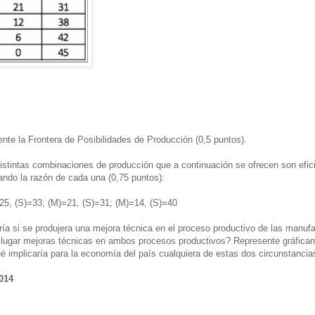
ente la Frontera de Posibilidades de Producción (0,5 puntos).
distintas combinaciones de producción que a continuación se ofrecen son efici
ando la razón de cada una (0,75 puntos):
25, (S)=33; (M)=21, (S)=31; (M)=14, (S)=40
iría si se produjera una mejora técnica en el proceso productivo de las manuf
 lugar mejoras técnicas en ambos procesos productivos? Represente gráfic
 implicaría para la economía del país cualquiera de estas dos circunstancias
014