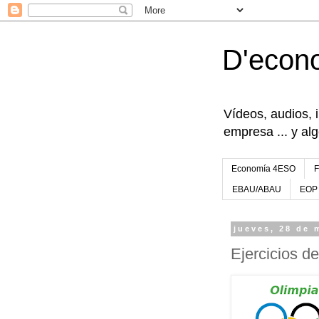
D'econ
Vídeos, audios, 
empresa ... y al
Economía 4ESO
EBAU/ABAU
EOP
jueves, 28 de 
Ejercicios d