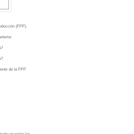
roducción (FPP).
nterior.
a?
a?
ente de la FPP.
junta muestra las