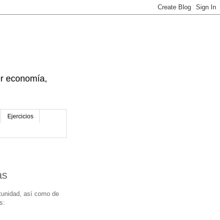
der economía,
Ejercicios
as
rtunidad, así como de
s: