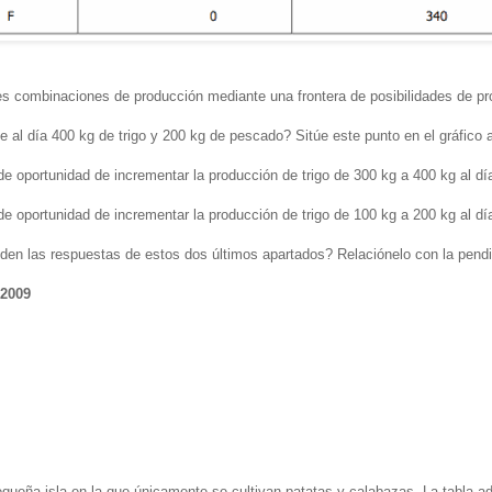
ntes combinaciones de producción mediante una frontera de posibilidades de p
 al día 400 kg de trigo y 200 kg de pescado? Sitúe este punto en el gráfico a
de oportunidad de incrementar la producción de trigo de 300 kg a 400 kg al dí
de oportunidad de incrementar la producción de trigo de 100 kg a 200 kg al dí
iden las respuestas de estos dos últimos apartados? Relaciónelo con la pendi
 2009
ueña isla en la que únicamente se cultivan patatas y calabazas. La tabla ad