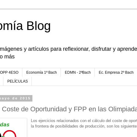
omía Blog
imágenes y artículos para reflexionar, disfrutar y apren
go más
FOPP 4ESO
Economía 1º Bach
EDMN - 2ªBach
Ec. Empresa 2º Bach
PELÍCULAS
mayo de 2015
e Coste de Oportunidad y FPP en las Olimpiad
Los ejercicios relacionados con el cálculo del coste de opo
la frontera de posibilidades de producción, son los siguiente