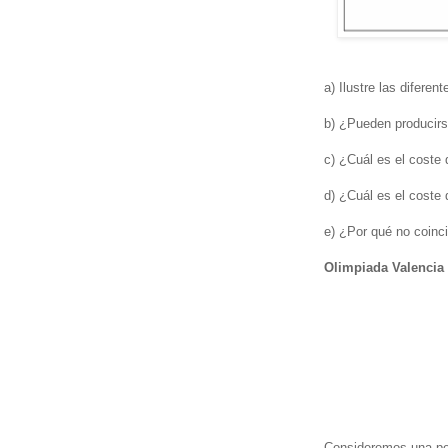
a) Ilustre las difere
b) ¿Pueden producirse
c) ¿Cuál es el coste 
d) ¿Cuál es el coste 
e) ¿Por qué no coinc
Olimpiada Valencia
Consideremos una peq