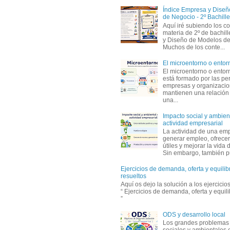
Índice Empresa y Dise
de Negocio - 2º Bachille
Aquí iré subiendo los c
materia de 2º de bachil
y Diseño de Modelos de
Muchos de los conte...
El microentorno o entor
El microentorno o entor
está formado por las pe
empresas y organizaci
mantienen una relación
una...
Impacto social y ambient
actividad empresarial
La actividad de una em
generar empleo, ofrecer
útiles y mejorar la vida 
Sin embargo, también p
Ejercicios de demanda, oferta y equili
resueltos
Aquí os dejo la solución a los ejercici
“ Ejercicios de demanda, oferta y equil
”
ODS y desarrollo local
Los grandes problemas