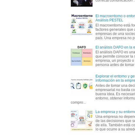
correcta comunicación
El macroentorno o entor
Análisis PESTEL
El macroentorno está fo
factores generales que 
empresas de una socie
país. Una empresa no pu
El análisis DAFO en la
El análisis DAFO es un
que permite conocer la 
empresa, un proyecto o
persona antes de tomar d
Explorar el entorno y ge
información en la empr
Antes de tomar una dec
empresarial no basta co
buena idea. Es necesari
entorno, obtener informa
compro...
La empresa y su entorn
Una empresa no depen
de las decisiones que s
de ella. También está c
lo que ocurre a su alrede