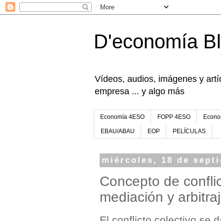
D'economía B
Vídeos, audios, imágenes y artíc
empresa ... y algo más
Economía 4ESO
FOPP 4ESO
Econo
EBAU/ABAU
EOP
PELÍCULAS
miércoles, 18 de sept
Concepto de conflic
mediación y arbitra
El conflicto colectivo se