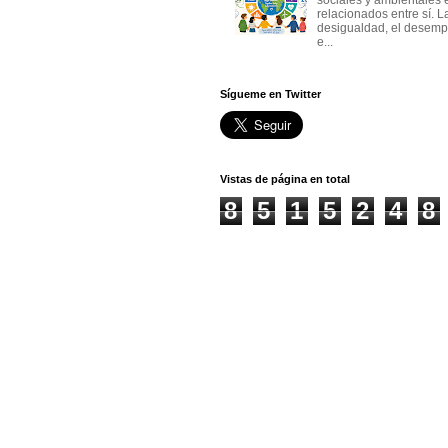
sociales y ambientales 
relacionados entre sí. L
desigualdad, el desemp
e...
Sígueme en Twitter
Vistas de página en total
8
5
1
5
2
4
8