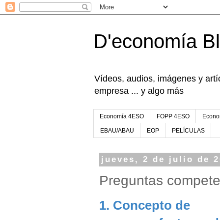
D'economía B
Vídeos, audios, imágenes y artíc
empresa ... y algo más
Economía 4ESO
FOPP 4ESO
Econo
EBAU/ABAU
EOP
PELÍCULAS
jueves, 2 de julio de 
Preguntas compet
1. Concepto de