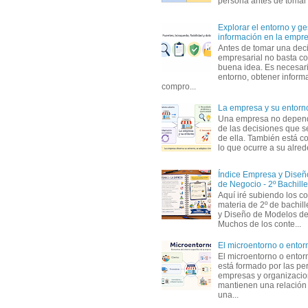
persona antes de tomar d
Explorar el entorno y ge
información en la empr
Antes de tomar una dec
empresarial no basta co
buena idea. Es necesari
entorno, obtener informa
compro...
La empresa y su entorn
Una empresa no depen
de las decisiones que s
de ella. También está c
lo que ocurre a su alrede
Índice Empresa y Dise
de Negocio - 2º Bachille
Aquí iré subiendo los c
materia de 2º de bachil
y Diseño de Modelos de
Muchos de los conte...
El microentorno o entor
El microentorno o entor
está formado por las pe
empresas y organizaci
mantienen una relación
una...