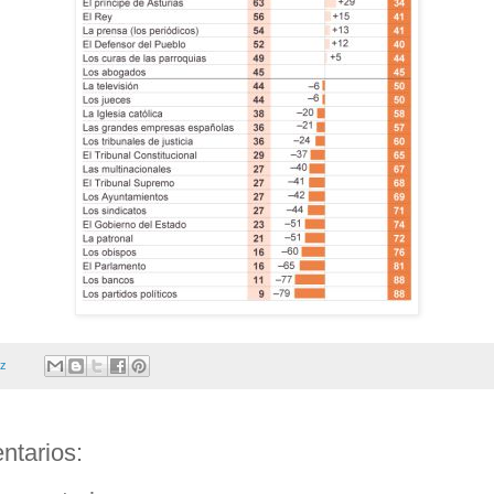
ez
ntarios: