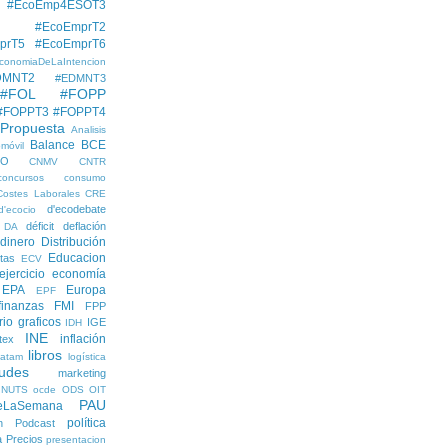
#EcoEmp4ESOT3
#EcoEmprT2
prT5
#EcoEmprT6
conomiaDeLaIntencion
DMNT2
#EDMNT3
#FOL
#FOPP
#FOPPT3
#FOPPT4
 Propuesta
Analisis
Balance
BCE
móvil
EO
CNMV
CNTR
concursos
consumo
Costes Laborales
CRE
d'ecodebate
d'ecocio
déficit
deflación
DA
dinero
Distribución
Educacion
tas
ECV
ejercicio economía
EPA
Europa
EPF
finanzas
FMI
FPP
rio
graficos
IGE
IDH
INE
inflación
itex
libros
latam
logística
udes
marketing
NUTS
ocde
ODS
OIT
PAU
eLaSemana
política
n
Podcast
a
Precios
presentacion