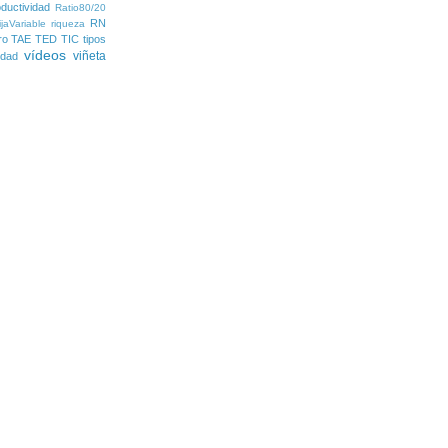
ductividad
Ratio80/20
RN
jaVariable
riqueza
ro
TAE
TED
TIC
tipos
vídeos
viñeta
lidad