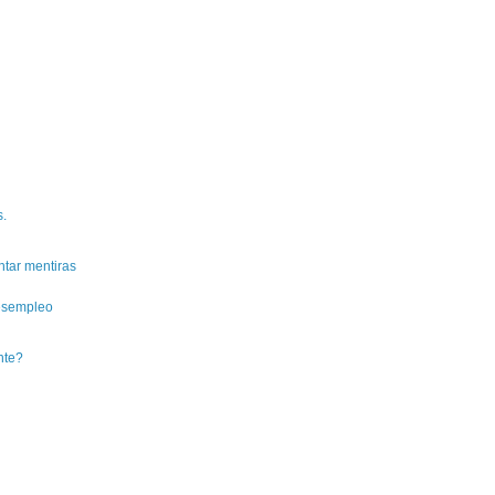
s.
ntar mentiras
esempleo
nte?