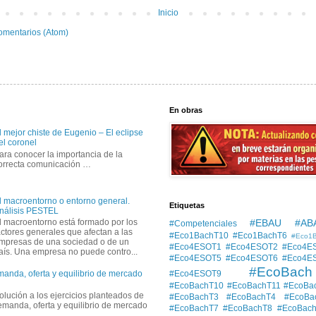
Inicio
omentarios (Atom)
En obras
l mejor chiste de Eugenio – El eclipse
el coronel
ara conocer la importancia de la
orrecta comunicación …
l macroentorno o entorno general.
Etiquetas
nálisis PESTEL
#EBAU #AB
l macroentorno está formado por los
#Competenciales
actores generales que afectan a las
#Eco1BachT10
#Eco1BachT6
#Eco1
mpresas de una sociedad o de un
#Eco4ESOT1
#Eco4ESOT2
#Eco4E
aís. Una empresa no puede contro...
#Eco4ESOT5
#Eco4ESOT6
#Eco4E
#EcoBach
#Eco4ESOT9
manda, oferta y equilibrio de mercado
#EcoBachT10
#EcoBachT11
#EcoBa
solución a los ejercicios planteados de
#EcoBachT3
#EcoBachT4
#EcoBa
demanda, oferta y equilibrio de mercado
#EcoBachT7
#EcoBachT8
#EcoBac