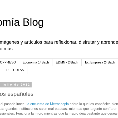
omía Blog
imágenes y artículos para reflexionar, disfrutar y apren
go más
FOPP 4ESO
Economía 1º Bach
EDMN - 2ªBach
Ec. Empresa 2º Bach
PELÍCULAS
e julio de 2012
los españoles
 el pasado lunes,
la encuesta de Metroscopia
sobre lo que los españoles pie
as grandes instituciones salen mal paradas, mientras que la gente confía en e
fesionales. Funciona la micro mientras que la macro deja bastante que desear