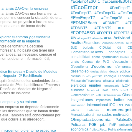
#EcoEmp4ESOT1
#EcoEmp4ESOT2
#EcoEmpr
#EcoEmprT1
l análisis DAFO en la empresa
#EcoEmprT3
#EcoEmprT4
#EcoEm
l análisis DAFO es una herramienta
#EcoEmprT7
ue permite conocer la situación de una
#EcoEmprT8
#E
mpresa, un proyecto o incluso una
#EDMN2Bach
#EDMNT1
#E
ersona antes de tomar decisi...
#EDMNT5
#EDMNT9
#EIE
#FOPP4ESO
#FOPPT1
#FOPPT2
xplorar el entorno y gestionar la
Actividad
#IA
#PAU
#LeyesTT
#Nestlé
nformación en la empresa
AnálisisFinanciero
AnalisisSectorial
auto
ntes de tomar una decisión
BdE
burbuja
C.Digital
C
CE
mpresarial no basta con tener una
ComentarioDeTexto
conceptos
uena idea. Es necesario conocer el
contabilidad
coste oportunidad
Costes
ntorno, obtener información útil,
crisis
Cuenta de PyG
d'ecoaudio
d'ecohumor
D'ecodilema
d'empresa
desempleo
deuda pública
ndice Empresa y Diseño de Modelos
desigualdad
e Negocio - 2º Bachillerato
divisas
ecología
Economis
EcoEmp4ESO
quí iré subiendo los contenidos de la
EducaciónFinanciera
eficacia
eficiencia
ateria de 2º de bachillerato "Empresa
ejercicios
empleo
EOP
empresario
 Diseño de Modelos de Negocio".
eurostat
FIFO
facebook
FAG
FED
uchos de los conte...
Glosa
GeneraciónEuro
Gini
Globalización
ImagenLunes
Índice
impuestos
Ind
a empresa y su entorno
internacional
IPC
IRPF
IVA
innovación
na empresa no depende únicamente
macromagnit
lotería
Loterías
e las decisiones que se toman dentro
mercados
motivación
MercadoLaboral
e ella. También está condicionada por
OlimpiadasEconomía
o que ocurre a su alrededor:...
PalabraD
pib
Películas
PGE
PMP
població
económica
PolíticaMonetari
PolíticaFiscal
l microentorno o entorno específico