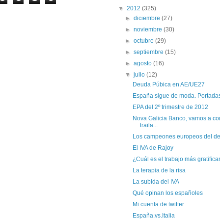
▼
2012
(325)
►
diciembre
(27)
►
noviembre
(30)
►
octubre
(29)
►
septiembre
(15)
►
agosto
(16)
▼
julio
(12)
Deuda Púbica en AE/UE27
España sigue de moda. Portada
EPA del 2º trimestre de 2012
Nova Galicia Banco, vamos a co
traila...
Los campeones europeos del d
El IVA de Rajoy
¿Cuál es el trabajo más gratifica
La terapia de la risa
La subida del IVA
Qué opinan los españoles
Mi cuenta de twitter
España.vs.Italia