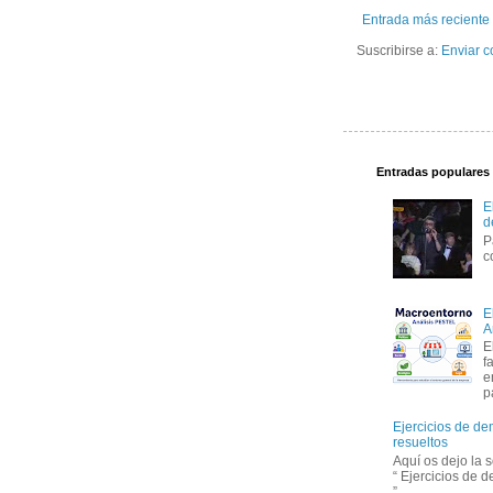
Entrada más reciente
Suscribirse a:
Enviar c
Entradas populares
E
d
P
c
E
A
E
f
e
p
Ejercicios de de
resueltos
Aquí os dejo la 
“ Ejercicios de 
”