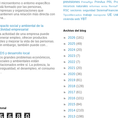
previsiones
PrimAux
PRL
Pro
PrimaRgo
l microentorno o entorno específico
recursos naturales
reformas
renta
RentaFi
stá formado por las personas,
mpresas y organizaciones que
RSC
sectores
seguridad
SistemaFinancie
antienen una relación más directa con
UE
trabajo
Uti
TiposMercados
transporte
na...
YBT
vivienda
web
mpacto social y ambiental de la
ctividad empresarial
Archivo del blog
a actividad de una empresa puede
enerar empleo, ofrecer productos
►
2026
(181)
tiles y mejorar la vida de las personas.
►
2025
(49)
in embargo, también puede con...
►
2024
(20)
DS y desarrollo local
►
2023
(7)
os grandes problemas económicos,
ociales y ambientales están
►
2022
(7)
elacionados entre sí. La pobreza, la
►
2021
(20)
esigualdad, el desempleo, el consumo
..
►
2020
(36)
►
2019
(81)
►
2018
(128)
►
2017
(61)
►
2016
(101)
►
2015
(84)
total
►
2014
(210)
6
6
8
0
►
2013
(198)