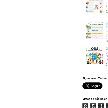
E
e
e
m
u
I
a
L
g
ú
S
O
L
s
r
d
e.
Sígueme en Twitter
Vistas de página en 
8
5
1