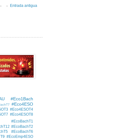
Entrada antigua
AU
#Eco1Bach
#Eco4ESO
BachT7
SOT3
#Eco4ESOT4
SOT7
#Eco4ESOT8
#EcoBachT1
chT12
#EcoBachT2
chT5
#EcoBachT6
hT9
#EcoEmp4ESO