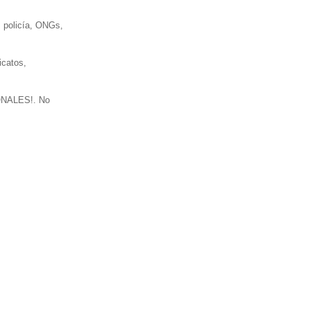
, policía, ONGs,
icatos,
IONALES!. No