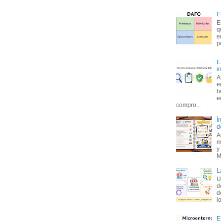
E
E
q
e
p
E
i
A
e
b
e
compro...
Í
d
A
m
y
M
L
U
d
d
l
E