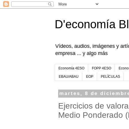
D'economía B
Vídeos, audios, imágenes y artíc
empresa ... y algo más
Economía 4ESO
FOPP 4ESO
Econo
EBAU/ABAU
EOP
PELÍCULAS
martes, 8 de diciembr
Ejercicios de valor
Medio Ponderado 