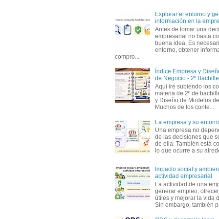
Explorar el entorno y ge
información en la empr
Antes de tomar una dec
empresarial no basta co
buena idea. Es necesari
entorno, obtener informa
compro...
Índice Empresa y Dise
de Negocio - 2º Bachille
Aquí iré subiendo los c
materia de 2º de bachil
y Diseño de Modelos de
Muchos de los conte...
La empresa y su entorn
Una empresa no depen
de las decisiones que s
de ella. También está c
lo que ocurre a su alrede
Impacto social y ambient
actividad empresarial
La actividad de una em
generar empleo, ofrecer
útiles y mejorar la vida 
Sin embargo, también p