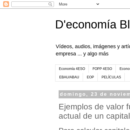
D'economía B
Vídeos, audios, imágenes y artíc
empresa ... y algo más
Economía 4ESO
FOPP 4ESO
Econo
EBAU/ABAU
EOP
PELÍCULAS
domingo, 23 de novie
Ejemplos de valor fu
actual de un capital