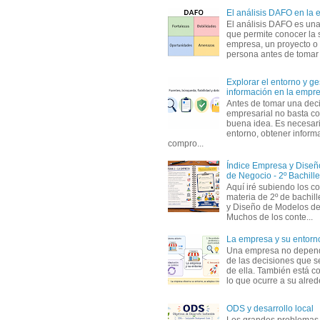
El análisis DAFO en la
El análisis DAFO es un
que permite conocer la 
empresa, un proyecto o
persona antes de tomar d
Explorar el entorno y ge
información en la empr
Antes de tomar una dec
empresarial no basta co
buena idea. Es necesari
entorno, obtener informa
compro...
Índice Empresa y Dise
de Negocio - 2º Bachille
Aquí iré subiendo los c
materia de 2º de bachil
y Diseño de Modelos de
Muchos de los conte...
La empresa y su entorn
Una empresa no depen
de las decisiones que s
de ella. También está c
lo que ocurre a su alrede
ODS y desarrollo local