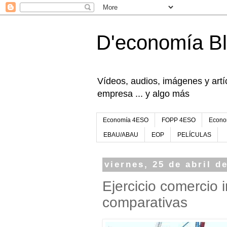
D'economía B
Vídeos, audios, imágenes y artíc
empresa ... y algo más
Economía 4ESO
FOPP 4ESO
Econo
EBAU/ABAU
EOP
PELÍCULAS
viernes, 25 de abril d
Ejercicio comercio 
comparativas