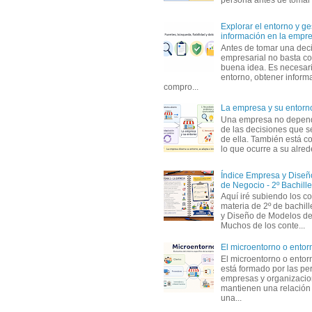
Explorar el entorno y ge
información en la empr
Antes de tomar una dec
empresarial no basta co
buena idea. Es necesari
entorno, obtener informa
compro...
La empresa y su entorn
Una empresa no depen
de las decisiones que s
de ella. También está c
lo que ocurre a su alrede
Índice Empresa y Dise
de Negocio - 2º Bachille
Aquí iré subiendo los c
materia de 2º de bachil
y Diseño de Modelos de
Muchos de los conte...
El microentorno o entor
El microentorno o entor
está formado por las pe
empresas y organizaci
mantienen una relación
una...