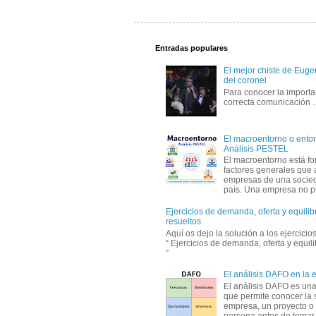
Entradas populares
El mejor chiste de Eugen
del coronel
Para conocer la importa
correcta comunicación
El macroentorno o entor
Análisis PESTEL
El macroentorno está fo
factores generales que 
empresas de una socie
país. Una empresa no pu
Ejercicios de demanda, oferta y equili
resueltos
Aquí os dejo la solución a los ejercici
“ Ejercicios de demanda, oferta y equil
”
El análisis DAFO en la
El análisis DAFO es un
que permite conocer la 
empresa, un proyecto o
persona antes de tomar d