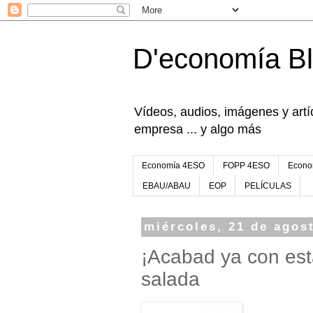
D'economía B
Vídeos, audios, imágenes y artíc
empresa ... y algo más
Economía 4ESO
FOPP 4ESO
Econo
EBAU/ABAU
EOP
PELÍCULAS
miércoles, 21 de agos
¡Acabad ya con est
salada