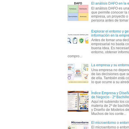
El análisis DAFO en la
El análisis DAFO es un
que permite conocer la 
empresa, un proyecto o
persona antes de tomar d
Explorar el entorno y ge
información en la empr
Antes de tomar una dec
empresarial no basta co
buena idea. Es necesari
entorno, obtener informa
compro...
La empresa y su entorn
Una empresa no depen
de las decisiones que s
de ella. También está c
lo que ocurre a su alrede
Índice Empresa y Dise
de Negocio - 2º Bachille
Aquí iré subiendo los c
materia de 2º de bachil
y Diseño de Modelos de
Muchos de los conte...
El microentorno o entor
El microentorno o entor